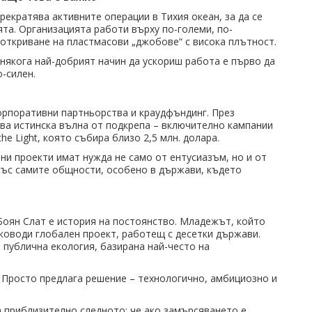
рекратява активните операции в Тихия океан, за да се
та. Организацията работи върху по-големи, по-
откриване на пластмасови „джобове“ с висока плътност.
онякога най-добрият начин да ускориш работа е първо да
-силен.
орпоративни партньорства и краудфъндинг. През
ква истинска вълна от подкрепа – включително кампании
the Light, която събира близо 2,5 млн. долара.
ни проекти имат нужда не само от ентусиазъм, но и от
със самите общности, особено в държави, където
оян Слат е история на постоянство. Младежът, който
ъководи глобален проект, работещ с десетки държави.
 публична екология, базирана най-често на
. Просто предлага решение – технологично, амбициозно и
а приблизително следното: че ако замърсяването е