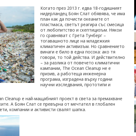
Когато през 2013 г. едва 18-годишният
нидерландец Боян Слат обявява, че има
план как да почисти океаните от
пластмаса, светът реагира със смесица
от любопитство и скептицизъм. Някои
го сравняват с Грета Тунберг –
тогавашното лице на младежкия
климатичен активизъм. Но сравнението
винаги е било в една посока: ако тя
говори, то той действа. И действително
– за разлика от повечето климатични
кампании, The Ocean Cleanup не е
призив, а работеща инженерна
програма, изградена върху години
научни изследвания, прототипи и
an Cleanup е най-мащабният проект в света за премахване
ите. А Боян Слат се превърна от мечтател в глобален
ети, компании и активисти свалят шапка.