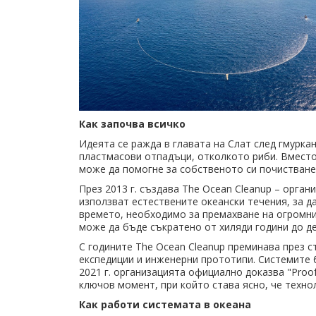
Как започва всичко
Идеята се ражда в главата на Слат след гмурка
пластмасови отпадъци, отколкото риби. Вместо 
може да помогне за собственото си почистване
През 2013 г. създава The Ocean Cleanup – орган
използват естествените океански течения, за д
времето, необходимо за премахване на огромн
може да бъде съкратено от хиляди години до д
С годините The Ocean Cleanup преминава през 
експедиции и инженерни прототипи. Системите 
2021 г. организацията официално доказва "Proof 
ключов момент, при който става ясно, че техно
Как работи системата в океана