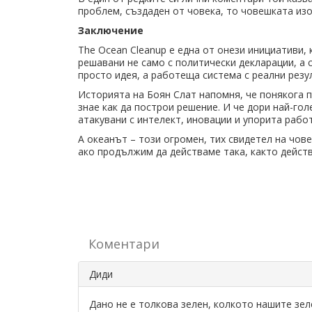
проблем, създаден от човека, то човешката из
Заключение
The Ocean Cleanup е една от онези инициативи,
решавани не само с политически декларации, а 
просто идея, а работеща система с реални резу
Историята на Боян Слат напомня, че понякога пр
знае как да построи решение. И че дори най-го
атакувани с интелект, иновации и упорита работ
А океанът – този огромен, тих свидетел на чов
ако продължим да действаме така, както действ
Коментари
Диди
Дано не е толкова зелен, колкото нашите зеле