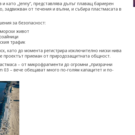
а и като „Jenny“, представлява дълъг плаващ бариерен
о, задвижван от течения и вълни, и събира пластмасата в
ения за безопасност:
 морски живот
бозайници
рския трафик
ск, като до момента регистрира изключително ниски нива
ъде проектът приеман от природозащитната общност.
ластмаса – от микрофрагменти до огромни „призрачни
m 03 – вече обещават много по-голям капацитет и по-