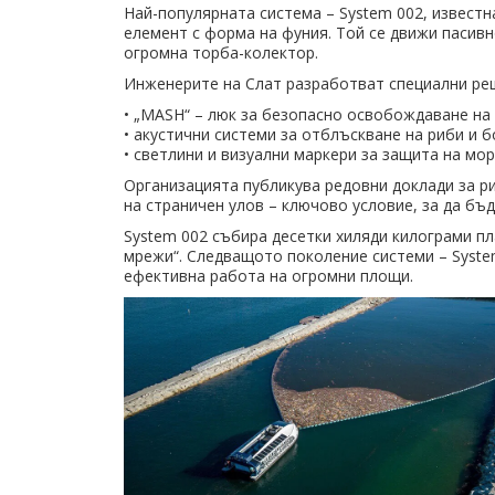
Най-популярната система – System 002, известн
елемент с форма на фуния. Той се движи пасивн
огромна торба-колектор.
Инженерите на Слат разработват специални реш
• „MASH“ – люк за безопасно освобождаване на
• акустични системи за отблъскване на риби и 
• светлини и визуални маркери за защита на мо
Организацията публикува редовни доклади за ри
на страничен улов – ключово условие, за да б
System 002 събира десетки хиляди килограми п
мрежи“. Следващото поколение системи – Syste
ефективна работа на огромни площи.