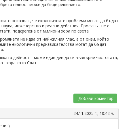
обретателност може да бъде решението.
 които показват, че екологичните проблеми могат да бъдат
с наука, инженерство и реални действия. Проектът не е
лтати, подкрепена от милиони хора по света.
омяната не идва от най-силния глас, а от онзи, който
лемите екологични предизвикателства могат да бъдат
а.
ешката дейност – може един ден да си възвърне чистотата,
ат хора като Слат.
Добави коментар
24.11.2025 г., 10:42 ч.
ни :)