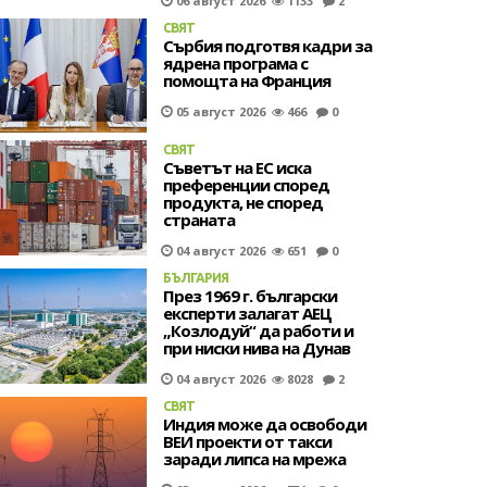
06 август 2026
1133
2
СВЯТ
Сърбия подготвя кадри за
ядрена програма с
помощта на Франция
05 август 2026
466
0
СВЯТ
Съветът на ЕС иска
преференции според
продукта, не според
страната
04 август 2026
651
0
БЪЛГАРИЯ
През 1969 г. български
експерти залагат АЕЦ
„Козлодуй“ да работи и
при ниски нива на Дунав
04 август 2026
8028
2
СВЯТ
Индия може да освободи
ВЕИ проекти от такси
заради липса на мрежа