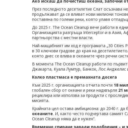
Ако искаш да почистиш океана, започни о
През последното десетилетие Слат осъзнава не
продължават да се вливат нови милиони тонове 
поставяна по големи реки, която улавя отпадъц
До 2025 г. The Ocean Cleanup вече работи в едн
Организацията разгръща Interceptor-и в Азия, 
партньорства с местни власти.
Най-мащабният им ход е програмата „30 Cities P
в 30 ключови градове до края на десетилетието
която днес се влива в океаните чрез речни сист
В момента The Ocean Cleanup работи по първите
Джакарта, Куала Лумпур, Банкок, Лос Анджелис 
Колко пластмаса е премахната досега
Към 2025 г. организацията отчита почти
18 ми
глобален сбор от океани и реки надхвърля
21 
рециклира или използва за продукти с проследи
мисията.
Крайната цел остава амбициозна: до 2040 г. да
океаните
. И, както често подчертава самият С
Ocean Cleanup няма да е нужен“.
Временно спиране заради подобрения – и 