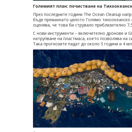
Големият план: почистване на Тихоокеан
През последните години The Ocean Cleanup нап
бъде премахнато цялото Голямо тихоокеанско с
оценява, че това би струвало приблизително 7,5
С нови инструменти – включително дронове и GP
натрупване на пластмаса, което позволява на с
Така прогнозите падат до около 5 години и 4 мл