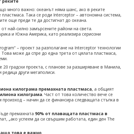
т реките
що много важно: океанът няма шанс, ако в реките
пластмаса. Така се роди Interceptor – автономна система,
ите още преди те да достигнат до океана.
и от най-силно замърсените райони на света.
Африка и Южна Америка, като реализира сериозни
rogram“ – проект за разполагане на Interceptor технологии
. Това може да спре до една трета от цялата пластмаса,
еми.
 20 градски проекта, с планове за разширяване в Манила,
и редица други мегаполиси.
лиона килограма премахната пластмаса
, а общият
милиона килограма
. Част от това количество вече се
м произход – начин да се финансира следващата стъпка в
 бъде премахната
90% от плаващата пластмаса в
лат, „ако успеем да си свършим работата, един ден The
защо това е важно