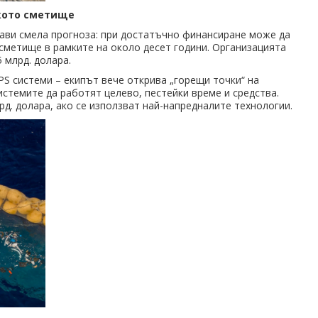
ското сметище
рави смела прогноза: при достатъчно финансиране може да
метище в рамките на около десет години. Организацията
 млрд. долара.
S системи – екипът вече открива „горещи точки“ на
истемите да работят целево, пестейки време и средства.
рд. долара, ако се използват най-напредналите технологии.