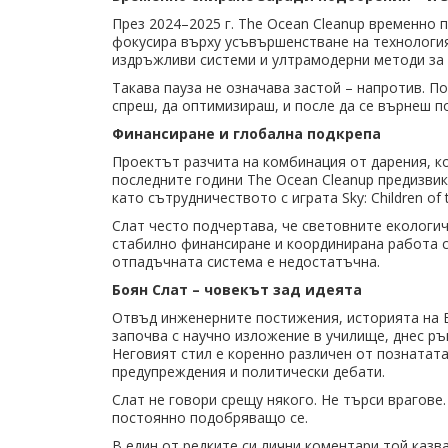
През 2024–2025 г. The Ocean Cleanup временно п
фокусира върху усъвършенстване на технология
издръжливи системи и ултрамодерни методи за 
Такава пауза не означава застой – напротив. П
спреш, да оптимизираш, и после да се върнеш по
Финансиране и глобална подкрепа
Проектът разчита на комбинация от дарения, к
последните години The Ocean Cleanup предизви
като сътрудничеството с играта Sky: Children of 
Слат често подчертава, че световните екологич
стабилно финансиране и координирана работа 
отпадъчната система е недостатъчна.
Боян Слат – човекът зад идеята
Отвъд инженерните постижения, историята на Б
започва с научно изложение в училище, днес р
Неговият стил е коренно различен от познатата
предупреждения и политически дебати.
Слат не говори срещу някого. Не търси врагове
постоянно подобряващо се.
В един от редките си лични коментари той казв