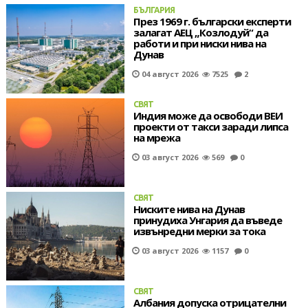
БЪЛГАРИЯ
През 1969 г. български експерти
залагат АЕЦ „Козлодуй“ да
работи и при ниски нива на
Дунав
04 август 2026
7525
2
СВЯТ
Индия може да освободи ВЕИ
проекти от такси заради липса
на мрежа
03 август 2026
569
0
СВЯТ
Ниските нива на Дунав
принудиха Унгария да въведе
извънредни мерки за тока
03 август 2026
1157
0
СВЯТ
Албания допуска отрицателни