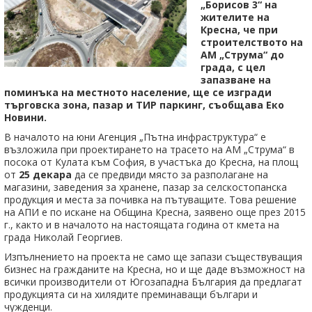
„Борисов 3“ на
жителите на
Кресна, че при
строителството на
АМ „Струма“ до
града, с цел
запазване на
поминъка на местното население, ще се изгради
търговска зона, пазар и ТИР паркинг, съобщава Еко
Новини.
В началото на юни Агенция „Пътна инфраструктура“ е
възложила при проектирането на трасето на АМ „Струма“ в
посока от Кулата към София, в участъка до Кресна, на площ
от
25 декара
да се предвиди място за разполагане на
магазини, заведения за хранене, пазар за селскостопанска
продукция и места за почивка на пътуващите. Това решение
на АПИ е по искане на Община Кресна, заявено още през 2015
г., както и в началото на настоящата година от кмета на
града Николай Георгиев.
Изпълнението на проекта не само ще запази съществуващия
бизнес на гражданите на Кресна, но и ще даде възможност на
всички производители от Югозападна България да предлагат
продукцията си на хилядите преминаващи българи и
чужденци.