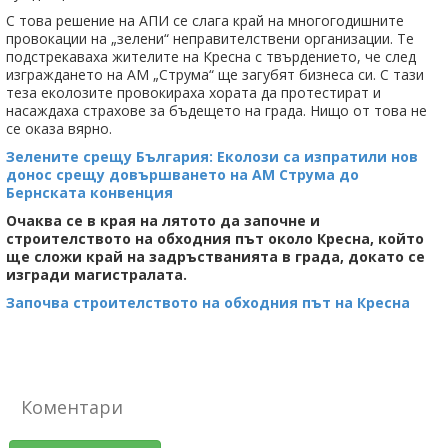
С това решение на АПИ се слага край на многогодишните
провокации на „зелени“ неправителствени организации. Те
подстрекаваха жителите на Кресна с твърдението, че след
изграждането на АМ „Струма“ ще загубят бизнеса си. С тази
теза еколозите провокираха хората да протестират и
насаждаха страхове за бъдещето на града. Нищо от това не
се оказа вярно.
Зелените срещу България: Еколози са изпратили нов
донос срещу довършването на АМ Струма до
Бернската конвенция
Очаква се в края на лятото да започне и
строителството на обходния път около Кресна, който
ще сложи край на задръстванията в града, докато се
изгради магистралата.
Започва строителството на обходния път на Кресна
Коментари