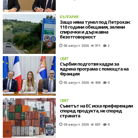
БЪЛГАРИЯ
Защо няма тунел под Петрохан:
110 години обещания, зелени
спирачки и държавна
безотговорност
06 август 2026
911
2
СВЯТ
Сърбия подготвя кадри за
ядрена програма с помощта на
Франция
05 август 2026
406
0
СВЯТ
Съветът на ЕС иска преференции
според продукта, не според
страната
04 август 2026
601
0