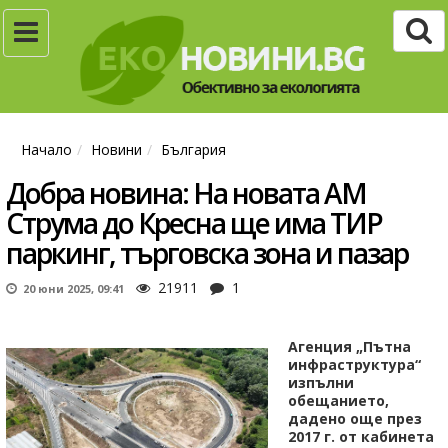
Начало
Новини
България
Добра новина: На новата АМ
Струма до Кресна ще има ТИР
паркинг, търговска зона и пазар
21911
1
20 юни 2025, 09:41
Агенция „Пътна
инфраструктура“
изпълни
обещанието,
дадено още през
2017 г. от кабинета