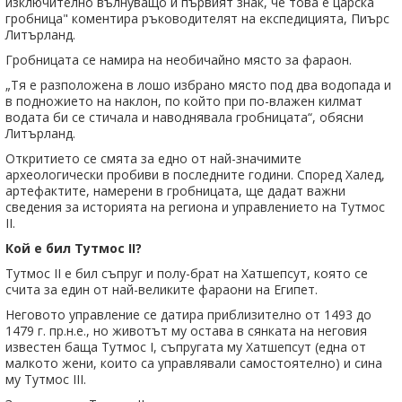
изключително вълнуващо и първият знак, че това е царска
гробница" коментира ръководителят на експедицията, Пиърс
Литърланд.
Гробницата се намира на необичайно място за фараон.
„Тя е разположена в лошо избрано място под два водопада и
в подножието на наклон, по който при по-влажен килмат
водата би се стичала и наводнявала гробницата“, обясни
Литърланд.
Откритието се смята за едно от най-значимите
археологически пробиви в последните години. Според Халед,
артефактите, намерени в гробницата, ще дадат важни
сведения за историята на региона и управлението на Тутмос
II.
Кой е бил Тутмос II?
Тутмос II е бил съпруг и полу-брат на Хатшепсут, която се
счита за един от най-великите фараони на Египет.
Неговото управление се датира приблизително от 1493 до
1479 г. пр.н.е., но животът му остава в сянката на неговия
известен баща Тутмос I, съпругата му Хатшепсут (една от
малкото жени, които са управлявали самостоятелно) и сина
му Тутмос III.