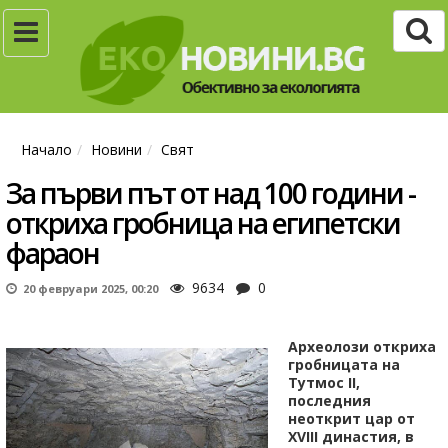
Начало
Новини
Свят
За първи път от над 100 години -
откриха гробница на египетски
фараон
9634
0
20 февруари 2025, 00:20
Археолози откриха
гробницата на
Тутмос II,
последния
неоткрит цар от
XVIII династия, в