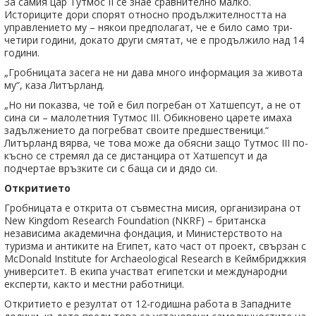
За самия цар Тутмос II се знае сравнително малко.
Историците дори спорят относно продължителността на
управлението му – някои предполагат, че е било само три-
четири години, докато други смятат, че е продължило над 14
години.
„Гробницата засега не ни дава много информация за живота
му“, каза Литърланд.
„Но ни показва, че той е бил погребан от Хатшепсут, а не от
сина си – малолетния Тутмос III. Обикновено царете имаха
задължението да погребват своите предшественици.“
Литърланд вярва, че това може да обясни защо Тутмос III по-
късно се стремял да се дистанцира от Хатшепсут и да
подчертае връзките си с баща си и дядо си.
Откритието
Гробницата е открита от съвместна мисия, организирана от
New Kingdom Research Foundation (NKRF) – британска
независима академична фондация, и Министерството на
туризма и антиките на Египет, като част от проект, свързан с
McDonald Institute for Archaeological Research в Кеймбриджкия
университет. В екипа участват египетски и международни
експерти, както и местни работници.
Откритието е резултат от 12-годишна работа в Западните