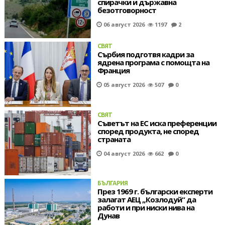
спирачки и държавна
безотговорност
06 август 2026
1197
2
СВЯТ
Сърбия подготвя кадри за
ядрена програма с помощта на
Франция
05 август 2026
507
0
СВЯТ
Съветът на ЕС иска преференции
според продукта, не според
страната
04 август 2026
662
0
БЪЛГАРИЯ
През 1969 г. български експерти
залагат АЕЦ „Козлодуй“ да
работи и при ниски нива на
Дунав