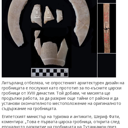
Литърланд отбеляза, че опростеният архитектурен дизайн на
гробницата е послужил като прототип за по-късните царски
гробници от XVIII династия. Той добави, че мисията ще
продължи работа, за да разкрие още тайни от района и да
установи окончателното местоположение на оригиналното
съдържание на гробницата.
Египетският министър на туризма и антиките, Шериф Фати,
коментира: „Това е първата царска гробница, открита след
епохалното разкритие на гробницата на Тутанкамон през