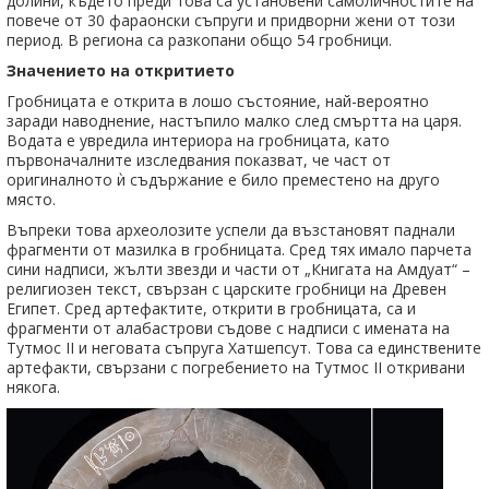
долини, където преди това са установени самоличностите на
повече от 30 фараонски съпруги и придворни жени от този
период. В региона са разкопани общо 54 гробници.
Значението на откритието
Гробницата е открита в лошо състояние, най-вероятно
заради наводнение, настъпило малко след смъртта на царя.
Водата е увредила интериора на гробницата, като
първоначалните изследвания показват, че част от
оригиналното ѝ съдържание е било преместено на друго
място.
Въпреки това археолозите успели да възстановят паднали
фрагменти от мазилка в гробницата. Сред тях имало парчета
сини надписи, жълти звезди и части от „Книгата на Амдуат“ –
религиозен текст, свързан с царските гробници на Древен
Египет. Сред артефактите, открити в гробницата, са и
фрагменти от алабастрови съдове с надписи с имената на
Тутмос II и неговата съпруга Хатшепсут. Това са единствените
артефакти, свързани с погребението на Тутмос II откривани
някога.