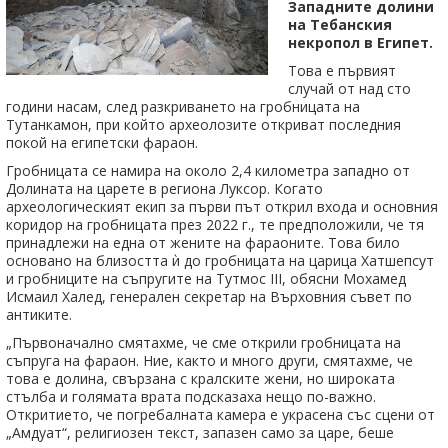
Западните долини
на Тебанския
некропол в Египет.
Това е първият
случай от над сто
години насам, след разкриването на гробницата на
Тутанкамон, при който археолозите откриват последния
покой на египетски фараон.
Гробницата се намира на около 2,4 километра западно от
Долината на царете в региона Луксор. Когато
археологическият екип за първи път открил входа и основния
коридор на гробницата през 2022 г., те предположили, че тя
принадлежи на една от жените на фараоните. Това било
основано на близостта ѝ до гробницата на царица Хатшепсут
и гробниците на съпругите на Тутмос III, обясни Мохамед
Исмаил Халед, генерален секретар на Върховния съвет по
антиките.
„Първоначално смятахме, че сме открили гробницата на
съпруга на фараон. Ние, както и много други, смятахме, че
това е долина, свързана с кралските жени, но широката
стълба и голямата врата подсказаха нещо по-важно.
Откритието, че погребалната камера е украсена със сцени от
„Амдуат“, религиозен текст, запазен само за царе, беше