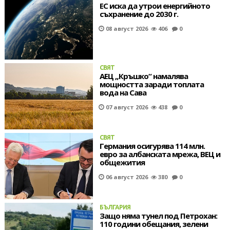
ЕС иска да утрои енергийното
съхранение до 2030 г.
08 август 2026
406
0
СВЯТ
АЕЦ „Кръшко“ намалява
мощността заради топлата
вода на Сава
07 август 2026
438
0
СВЯТ
Германия осигурява 114 млн.
евро за албанската мрежа, ВЕЦ и
общежития
06 август 2026
380
0
БЪЛГАРИЯ
Защо няма тунел под Петрохан:
110 години обещания, зелени