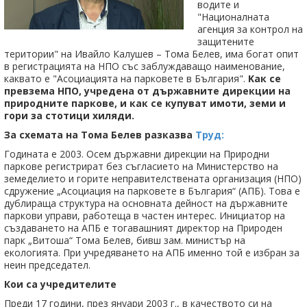
водите и
"Националната
агенция за контрол на
защитените
територии" на Ивайло Калушев – Тома Белев, има богат опит
в регистрацията на НПО със заблуждаващо наименование,
каквато е "Асоциацията на парковете в България".
Kак се
превзема НПО, учредена от държавните дирекции на
природните паркове, и как се купуват имоти, земи и
гори за стотици хиляди.
За схемата на Тома Белев разказва
Труд:
Годината е 2003. Осем държавни дирекции на Природни
паркове регистрират без съгласието на Министерство на
земеделието и горите неправителствената организация (НПО)
сдружение „Асоциация на парковете в България“ (АПБ). Това е
дублираща структура на основната дейност на държавните
паркови управи, работеща в частен интерес. Инициатор на
създаването на АПБ е тогавашният директор на Природен
парк „Витоша“ Тома Белев, бивш зам. министър на
екологията. При учредяването на АПБ именно той е избран за
неин председател.
Кои са учредителите
Преди 17 години, през януари 2003 г., в качеството си на