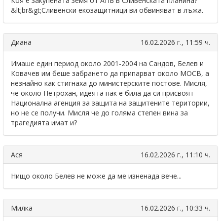
Коя е закупената земя от АПБ в Сливенската планина?
&lt;br&gt;Сливенски екозащитници ви обвиняват в лъжа.
Диана
16.02.2026 г., 11:59 ч.
Имаше един период около 2001-2004 на Сандов, Белев и
Ковачев им беше забрането да припарват около МОСВ, а
незнайно как стигнаха до министерските постове. Мисля,
че около Петрохан, идеята пак е била да си присвоят
Национална агенция за защита на защитените територии,
но не се получи. Мисля че до голяма степен вина за
трагедията имат и?
Ася
16.02.2026 г., 11:10 ч.
Нищо около Белев не може да ме изненада вече...
Милка
16.02.2026 г., 10:33 ч.