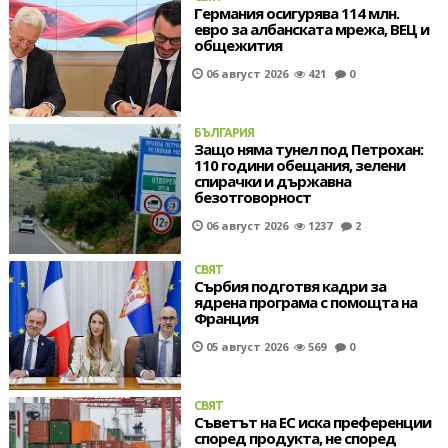
Германия осигурява 114 млн.
евро за албанската мрежа, ВЕЦ и
общежития
06 август 2026
421
0
БЪЛГАРИЯ
Защо няма тунел под Петрохан:
110 години обещания, зелени
спирачки и държавна
безотговорност
06 август 2026
1237
2
СВЯТ
Сърбия подготвя кадри за
ядрена програма с помощта на
Франция
05 август 2026
569
0
СВЯТ
Съветът на ЕС иска преференции
според продукта, не според