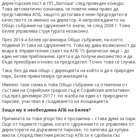
директорския пост в ПП „Витоша” след проведен конкурс.
Това автоматично означава, че повече няма право да
представлява АПБ, защото дотогава е неин председател в
качеството си именно на директор. А непровеждането на
Общо събрание на сдружението значи, че след 2008 г. Тома
Белев управлява структурата незаконно.
През 2014-а Белев организира Общо събрание, на което
подменя Устава на сдружението. Това му дава възможност да
вкара в Управителния съвет на АПБ 15 физически лица – до
един негови приближени. Целта е да получи мнозинство и да
бъде преизбран отново за председател. Точно това се случва.
Така, без да има общо с дирекцията на който и да е природен
парк, Белев приватизира организацията.
Именно тази схема и това Общо събрание са отменени от
състави на Софийския градски съд и Софийския апелативен
съд през декември 2017 г. по жалба на един от природните
паркове, участвал в създаването на Асоциацията.
Защо му е необходима АПБ на Белев?
Причината за това упорство е прозаична – става дума за пари.
Още от първите години, когато сдружението се управлява от
директорите на държавните паркове, то започва да купува
имоти. Според Имотния регистър АПБ се е сдобила със