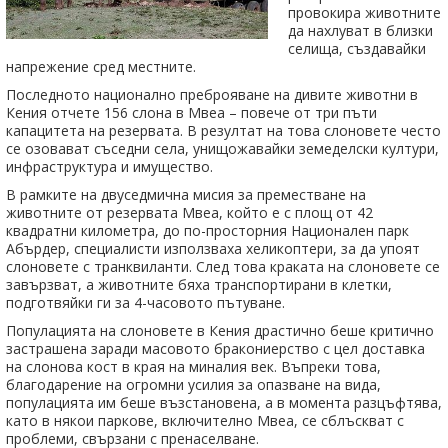
провокира животните
да нахлуват в близки
селища, създавайки
напрежение сред местните.
Последното национално преброяване на дивите животни в
Кения отчете 156 слона в Мвеа – повече от три пъти
капацитета на резервата. В резултат на това слоновете често
се озовават съседни села, унищожавайки земеделски култури,
инфраструктура и имущество.
В рамките на двуседмична мисия за преместване на
животните от резервата Мвеа, който е с площ от 42
квадратни километра, до по-просторния Национален парк
Абърдер, специалисти използваха хеликоптери, за да упоят
слоновете с транквиланти. След това краката на слоновете се
завързват, а животните бяха транспортирани в клетки,
подготвяйки ги за 4-часовото пътуване.
Популацията на слоновете в Кения драстично беше критично
застрашена заради масовото бракониерство с цел доставка
на слонова кост в края на миналия век. Въпреки това,
благодарение на огромни усилия за опазване на вида,
популацията им беше възстановена, а в момента разцъфтява,
като в някои паркове, включително Мвеа, се сблъскват с
проблеми, свързани с пренаселване.