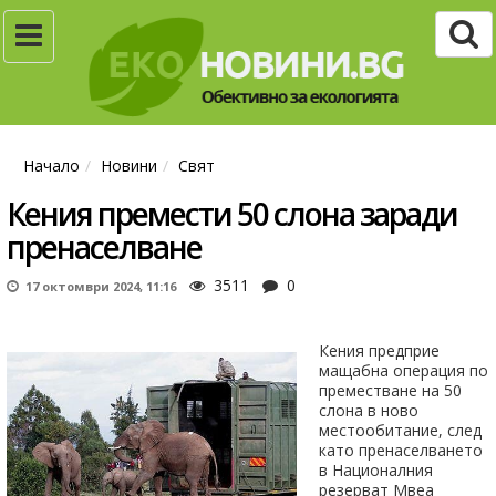
Начало
Новини
Свят
Кения премести 50 слона заради
пренаселване
3511
0
17 октомври 2024, 11:16
Кения предприе
мащабна операция по
преместване на 50
слона в ново
местообитание, след
като пренаселването
в Националния
резерват Мвеа