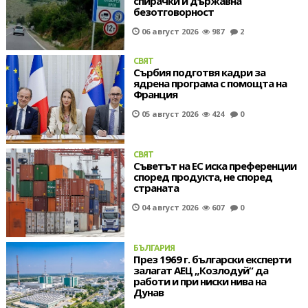
спирачки и държавна
безотговорност
06 август 2026
987
2
СВЯТ
Сърбия подготвя кадри за
ядрена програма с помощта на
Франция
05 август 2026
424
0
СВЯТ
Съветът на ЕС иска преференции
според продукта, не според
страната
04 август 2026
607
0
БЪЛГАРИЯ
През 1969 г. български експерти
залагат АЕЦ „Козлодуй“ да
работи и при ниски нива на
Дунав