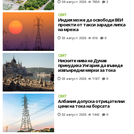
04 август 2026
7650
2
СВЯТ
Индия може да освободи ВЕИ
проекти от такси заради липса
на мрежа
03 август 2026
616
0
СВЯТ
Ниските нива на Дунав
принудиха Унгария да въведе
извънредни мерки за тока
03 август 2026
1187
0
СВЯТ
Албания допуска отрицателни
цени на тока на борсата
02 август 2026
1442
0