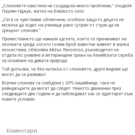
„Слоновете наистина ни създадоха много проблеми,“ споделя
Паулин Нджуе, жител на близкото село.
„Сега се чувстваме облекчени, особено защото децата не
можеха да ходят на училище рано сутрин от страх да не
срещнат слонове.“
Преместването ще намали щетите, които се причиняват на
околната среда, когато голям брой животни живеят в малка
екосистема, обяснява Айзък Леколоол, ръководител на
отдела по улавяне и ветеринарни грижи на Кенийската служба
за опазване на дивата природа.
Той допълва, че без натиска от слоновете, други видове ще
могат да се развиват.
Всички слонове са снабдени с GPS нашийници, така че
рейнджърите да могат да следят тяхното движение през
следващите две години и да наблюдават как се адаптират към
новите условия.
Коментари