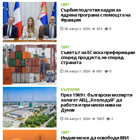
СВЯТ
Сърбия подготвя кадри за
ядрена програма с помощта на
Франция
05 август 2026
414
0
СВЯТ
Съветът на ЕС иска преференции
според продукта, не според
страната
04 август 2026
601
0
БЪЛГАРИЯ
През 1969 г. български експерти
залагат АЕЦ „Козлодуй“ да
работи и при ниски нива на
Дунав
04 август 2026
7607
2
СВЯТ
Индия може да освободи ВЕИ