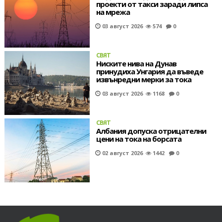
проекти от такси заради липса
на мрежа
03 август 2026
574
0
СВЯТ
Ниските нива на Дунав
принудиха Унгария да въведе
извънредни мерки за тока
03 август 2026
1168
0
СВЯТ
Албания допуска отрицателни
цени на тока на борсата
02 август 2026
1442
0