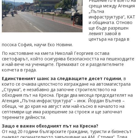
Решението е взето на
среща между Агенция
„Пътна
инфраструктура“, КАТ
и общината. Отново
ще бъде разрешен
левият завой в
центъра на града в
посока София, научи Еко Новини.
По настояване на кмета Николай Георгиев остава
светофарът, който осигурява безопасността на пешеходците
и най-вече на учениците. Премахват се и разделителните
колчета в града.
Единственият шанс за следващите десет години
, в
които се очаква цялостното изграждане на автомагистрала
„Струма“, е незабавно да започне строителството на
обходния път на Кресна. Преди два месеца председателят на
Агенция „Пътна инфраструктура“ – инж. Йордан Вълчев –
обеща, че до края на август или най-късно в началото на
септември ще има разрешение за строеж и ще започнат
теренните дейности.
Защо е важен обходният път на Кресна?
От над 20 години българските граждани, туристи и бизнесът
очакват окончателното завършване на АМ „Струма“. Това