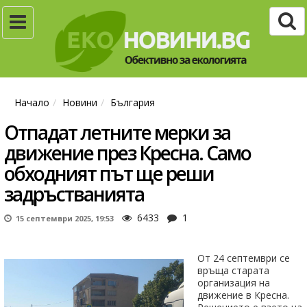
Начало
Новини
България
Отпадат летните мерки за
движение през Кресна. Само
обходният път ще реши
задръстванията
6433
1
15 септември 2025, 19:53
От 24 септември се
връща старата
организация на
движение в Кресна.