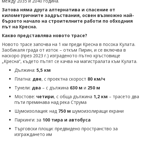
между 2035 и 2040 година.
Затова няма друга алтернатива и спасение от
километричните задръствания, освен възможно най-
бързото начало на строителните работи по обходния
път на Кресна.
Какво представлява новото трасе?
Новото трасе започва на 1 км преди Кресна в посока Кулата.
Заобикаля града от изток – откъм Пирин, и се включва в
наскоро (през 2023 г.) изграденото пътно кръстовище
„Кресна“, където пътят се качва на магистралата към Кулата.
Дължина:
5,5 км
Платна:
две
, с проектна скорост
80 км/ч
Тунели:
два
– с дължина
630 м
и
250 м
Мостове:
четири
, с обща дължина
1,2 км
– трасето два
пъти преминава над река Струма
Шумоизолация: над
750 м
шумоизолиращи екрани
Паркинги: за
100 тира и автобуса
Търговски площи: предвидено пространство за
изграждането им