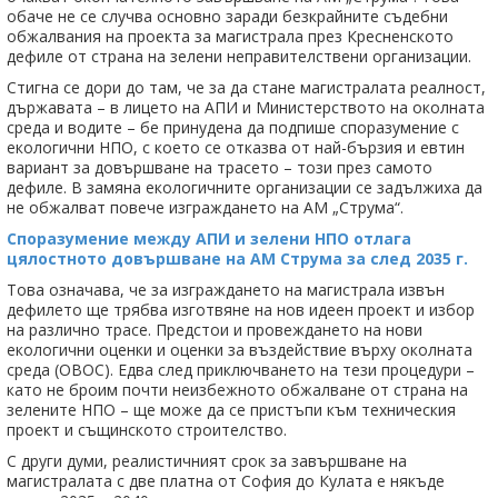
обаче не се случва основно заради безкрайните съдебни
обжалвания на проекта за магистрала през Кресненското
дефиле от страна на зелени неправителствени организации.
Стигна се дори до там, че за да стане магистралата реалност,
държавата – в лицето на АПИ и Министерството на околната
среда и водите – бе принудена да подпише споразумение с
екологични НПО, с което се отказва от най-бързия и евтин
вариант за довършване на трасето – този през самото
дефиле. В замяна екологичните организации се задължиха да
не обжалват повече изграждането на АМ „Струма“.
Споразумение между АПИ и зелени НПО отлага
цялостното довършване на АМ Струма за след 2035 г.
Това означава, че за изграждането на магистрала извън
дефилето ще трябва изготвяне на нов идеен проект и избор
на различно трасе. Предстои и провеждането на нови
екологични оценки и оценки за въздействие върху околната
среда (ОВОС). Едва след приключването на тези процедури –
като не броим почти неизбежното обжалване от страна на
зелените НПО – ще може да се пристъпи към техническия
проект и същинското строителство.
С други думи, реалистичният срок за завършване на
магистралата с две платна от София до Кулата е някъде