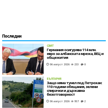
Последни
СВЯТ
Германия осигурява 114 млн.
евро за албанската мрежа, ВЕЦ и
общежития
06 август 2026
233
0
БЪЛГАРИЯ
Защо няма тунел под Петрохан:
110 години обещания, зелени
спирачки и държавна
безотговорност
06 август 2026
957
2