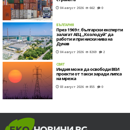
04 август 2026
662
0
БЪЛГАРИЯ
През 1969 г. български експерти
залагат АЕЦ „Козлодуй“ да
работи и при ниски нива на
Дунав
04 август 2026
8269
2
СВЯТ
Индия може да освободи ВЕИ
проекти от такси заради липса
на мрежа
03 август 2026
855
0