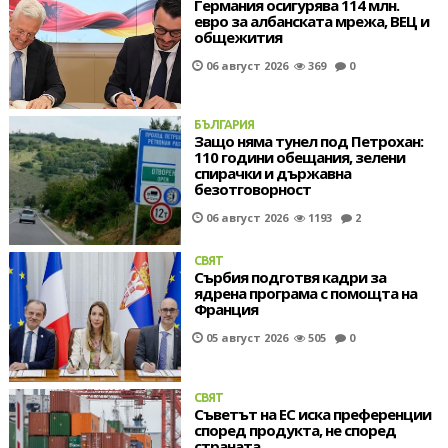
Германия осигурява 114 млн.
евро за албанската мрежа, ВЕЦ и
общежития
06 август 2026
369
0
БЪЛГАРИЯ
Защо няма тунел под Петрохан:
110 години обещания, зелени
спирачки и държавна
безотговорност
06 август 2026
1193
2
СВЯТ
Сърбия подготвя кадри за
ядрена програма с помощта на
Франция
05 август 2026
505
0
СВЯТ
Съветът на ЕС иска преференции
според продукта, не според
страната