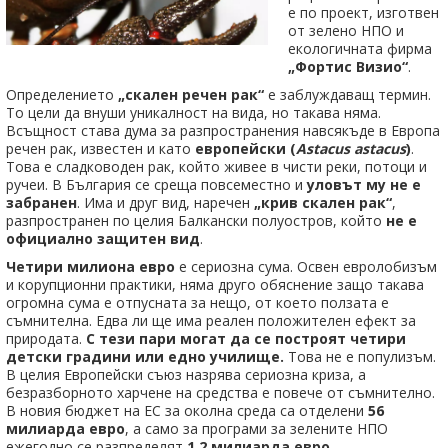
е по проект, изготвен
от зелено НПО и
екологичната фирма
„Фортис Визио“
.
Определението
„скален речен рак“
е заблуждаващ термин.
То цели да внуши уникалност на вида, но такава няма.
Всъщност става дума за разпространения навсякъде в Европа
речен рак, известен и като
европейски (
Astacus astacus
)
.
Това е сладководен рак, който живее в чисти реки, потоци и
ручеи. В България се среща повсеместно и
уловът му не е
забранен
. Има и друг вид, наречен
„крив скален рак“
,
разпространен по целия Балкански полуостров, който
не е
официално защитен вид
.
Четири милиона евро
е сериозна сума. Освен евролобизъм
и корупционни практики, няма друго обяснение защо такава
огромна сума е отпусната за нещо, от което ползата е
съмнителна. Едва ли ще има реален положителен ефект за
природата.
С тези пари могат да се построят четири
детски градини или едно училище.
Това не е популизъм.
В целия Европейски съюз назрява сериозна криза, а
безразборното харчене на средства е повече от съмнително.
В новия бюджет на ЕС за околна среда са отделени
56
милиарда евро
, а само за програми за зелените НПО
ежегодно се разпределят
1.2 милиарда евро
.