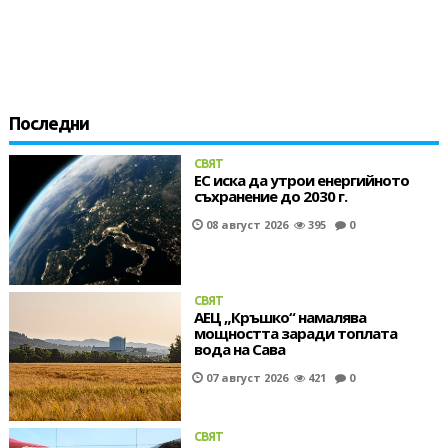
Последни
СВЯТ
ЕС иска да утрои енергийното
съхранение до 2030 г.
08 август 2026
395
0
СВЯТ
АЕЦ „Кръшко“ намалява
мощността заради топлата
вода на Сава
07 август 2026
421
0
СВЯТ