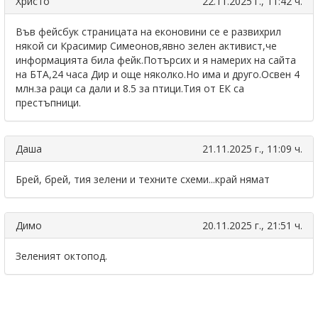
Христо
22.11.2025 г., 11:42 ч.
Във фейсбук страницата на еконовини се е развихрил
някой си Красимир Симеонов,явно зелен активист,че
информацията била фейк.Потърсих и я намерих на сайта
на БТА,24 часа Дир и още няколко.Но има и друго.Освен 4
млн.за раци са дали и 8.5 за птици.Тия от ЕК са
престъпници.
Даша
21.11.2025 г., 11:09 ч.
Брей, брей, тия зелени и техните схеми...край нямат
Димо
20.11.2025 г., 21:51 ч.
Зеленият октопод.