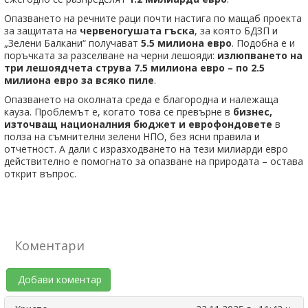
Опазването на речните раци почти настига по мащаб проекта
за защитата на
червеногушата гъска
, за която БДЗП и
„Зелени Балкани“ получават
5.5 милиона евро
. Подобна е и
поръчката за разселване на черни лешояди:
излюпването на
три лешоядчета струва 7.5 милиона евро – по 2.5
милиона евро за всяко пиле
.
Опазването на околната среда е благородна и належаща
кауза. Проблемът е, когато това се превърне в
бизнес,
източващ националния бюджет и еврофондовете
в
полза на съмнителни зелени НПО, без ясни правила и
отчетност. А дали с изразходването на тези милиарди евро
действително е помогнато за опазване на природата – остава
открит въпрос.
Коментари
Добави коментар