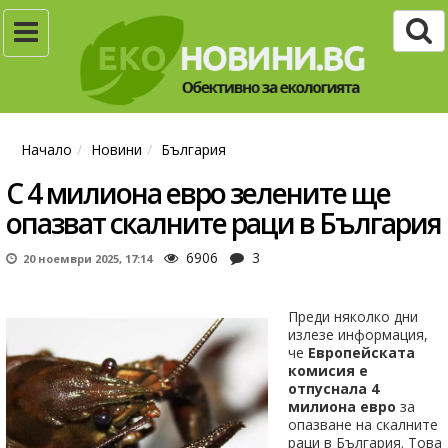
Начало
Новини
България
С 4 милиона евро зелените ще
опазват скалните раци в България
6906
3
20 ноември 2025, 17:14
Преди няколко дни
излезе информация,
че
Европейската
комисия е
отпуснала 4
милиона евро
за
опазване на скалните
раци в България. Това