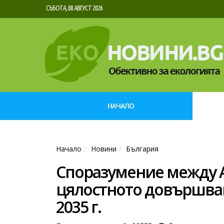
СЪБОТА, 08 АВГУСТ 2026
НАЧАЛО
Начало
Новини
България
Споразумение между А
цялостното довършван
2035 г.