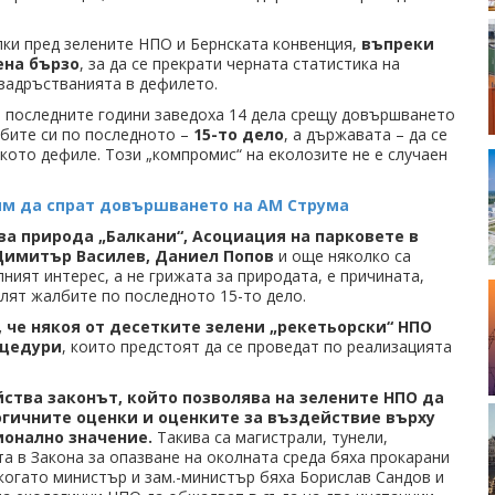
ки пред зелените НПО и Бернската конвенция,
въпреки
ена бързо
, за да се прекрати черната статистика на
 задръстванията в дефилето.
з последните години заведоха 14 дела срещу довършването
лбите си по последното –
15-то дело
, а държавата – да се
кото дефиле. Този „компромис“ на еколозите не е случаен
 им да спрат довършването на АМ Струма
а природа „Балкани“, Асоциация на парковете в
Димитър Василев, Даниел Попов
и още няколко са
ният интерес, а не грижата за природата, е причината,
глят жалбите по последното 15-то дело.
 че някоя от десетките зелени „рекетьорски“ НПО
оцедури
, които предстоят да се проведат по реализацията
ства законът, който позволява на зелените НПО да
гичните оценки и оценките за въздействие върху
ионално значение.
Такива са магистрали, тунели,
а в Закона за опазване на околната среда бяха прокарани
когато министър и зам.-министър бяха Борислав Сандов и