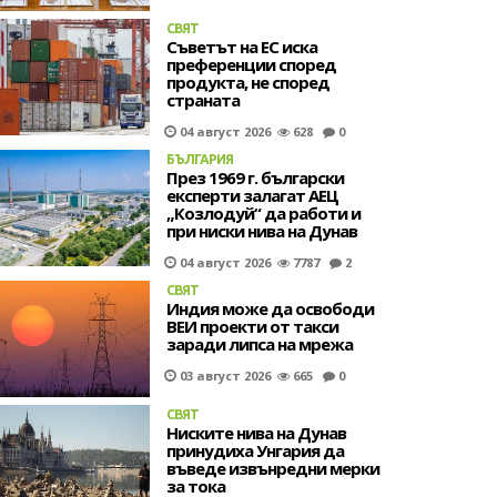
СВЯТ
Съветът на ЕС иска
преференции според
продукта, не според
страната
04 август 2026
628
0
БЪЛГАРИЯ
През 1969 г. български
експерти залагат АЕЦ
„Козлодуй“ да работи и
при ниски нива на Дунав
04 август 2026
7787
2
СВЯТ
Индия може да освободи
ВЕИ проекти от такси
заради липса на мрежа
03 август 2026
665
0
СВЯТ
Ниските нива на Дунав
принудиха Унгария да
въведе извънредни мерки
за тока