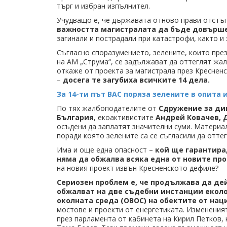
търг и избран изпълнител.
Учудващо е, че държавата отново прави отстъп
важността магистралата да бъде довърш
загинали и пострадали при катастрофи, както и
Съгласно споразумението, зелените, които пре
на АМ „Струма“, се задължават да оттеглят жа
откаже от проекта за магистрала през Кресненс
–
досега те загубиха всичките 14 дела.
За 14-ти път ВАС поряза зелените в опита
По тях жалбоподателите от
Сдружение за див
България
, екоактивистите
Андрей Ковачев, 
осъдени да заплатят значителни суми. Материал
поради която зелените са се съгласили да отте
Има и още една опасност –
кой ще гарантира,
няма да обжалва всяка една от новите пр
на новия проект извън Кресненското дефиле?
Сериозен проблем е, че продължава да дей
обжалват на две съдебни инстанции еколо
околната среда (ОВОС) на обектите от нац
мостове и проекти от енергетиката. Измененият
през парламента от кабинета на Кирил Петков, 