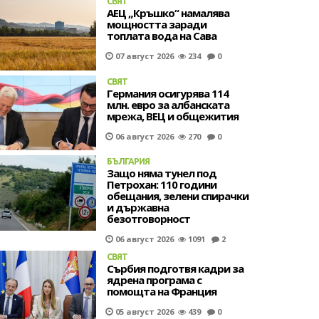
СВЯТ
АЕЦ „Кръшко“ намалява
мощността заради
топлата вода на Сава
07 август 2026
234
0
СВЯТ
Германия осигурява 114
млн. евро за албанската
мрежа, ВЕЦ и общежития
06 август 2026
270
0
БЪЛГАРИЯ
Защо няма тунел под
Петрохан: 110 години
обещания, зелени спирачки
и държавна
безотговорност
06 август 2026
1091
2
СВЯТ
Сърбия подготвя кадри за
ядрена програма с
помощта на Франция
05 август 2026
439
0