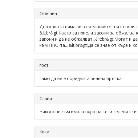
Селянин
Държавата няма нито желанието, нито волята
&lt;br&gt;Както са приели закони за обжалван
закони и да не обжалват...&lt;br&gt;Могат и 
към НПО-та....&lt;br&gt;Да се знае от къде и ко
гост
само да не е поредната зелена врътка
Слави
Никога не съм имала вяра на тези зелените 
Кики