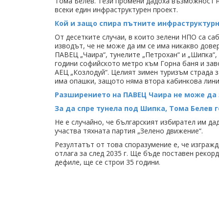
Тома Белев. Тези промени дадоха възможност н
всеки един инфраструктурен проект.
Кой и защо спира пътните инфраструктурн
От десетките случаи, в които зелени НПО са с
изводът, че не може да им се има никакво дове
ПАВЕЦ „Чаира“, тунелите „Петрохан“ и „Шипка“,
години софийското метро към Горна баня и заво
АЕЦ „Козлодуй“. Целият зимен туризъм страда з
има опашки, защото няма втора кабинкова лини
Разширението на ПАВЕЦ Чаира не може да 
За да спре тунела под Шипка, Тома Белев г
Не е случайно, че българският избирател им д
участва тяхната партия „Зелено движение“.
Резултатът от това споразумение е, че изгражд
отлага за след 2035 г. Ще бъде поставен рекор
дефиле, ще се строи 35 години.