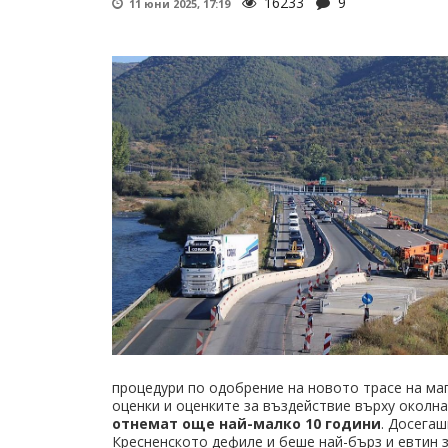
16233
9
11 юни 2025, 17:19
процедури по одобрение на новото трасе на ма
оценки и оценките за въздействие върху околна
отнемат още най-малко 10 години
. Досега
Кресненското дефиле и беше най-бърз и евтин з