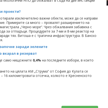
а екологични НПО да обжалват в съда на две инстанции
и проекти?
аботирали изключително важни обекти, може да се направи
рие. Примерите са много – провалят разширението на
 магистрала „Черно море“. Чрез обжалвания забавиха с
да за отпадъци. Процедурите за 7-ми и 8-ми реактор на
аради тях. Витоша е с трагична инфраструктура. В Банско
я.
започне заради зелените
о вкарал в резерват
аде само нищожните
0,4%
на последните избори, в които
ането на цялата АМ „Струма“ от София до Кулата се
д – 16-километровата отсечка, колкото е Кресненското