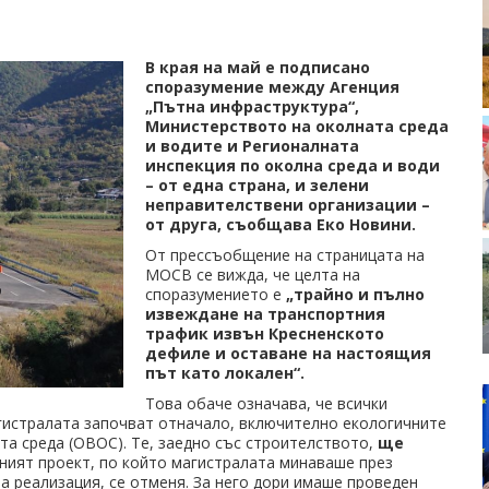
В края на май е подписано
споразумение между Агенция
„Пътна инфраструктура“,
Министерството на околната среда
и водите и Регионалната
инспекция по околна среда и води
– от една страна, и зелени
неправителствени организации –
от друга, съобщава Еко Новини.
От прессъобщение на страницата на
МОСВ се вижда, че целта на
споразумението е
„трайно и пълно
извеждане на транспортния
трафик извън Кресненското
дефиле и оставане на настоящия
път като локален“.
Това обаче означава, че всички
гистралата започват отначало, включително екологичните
та среда (ОВОС). Те, заедно със строителството,
ще
шният проект, по който магистралата минаваше през
а реализация, се отменя. За него дори имаше проведен