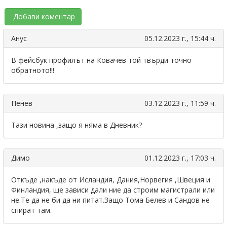
Добави коментар
Анус
05.12.2023 г., 15:44 ч.
В фейсбук профилът на Ковачев той твърди точно
обратното!!!
Пенев
03.12.2023 г., 11:59 ч.
Тази новина ,защо я няма в Дневник?
Димо
01.12.2023 г., 17:03 ч.
Откъде ,накъде от Исландия, Дания,Норвегия ,Швеция и
Финландия, ще зависи дали ние да строим магистрали или
не.Те да не би да ни питат.Защо Тома Белев и Сандов не
спират там.