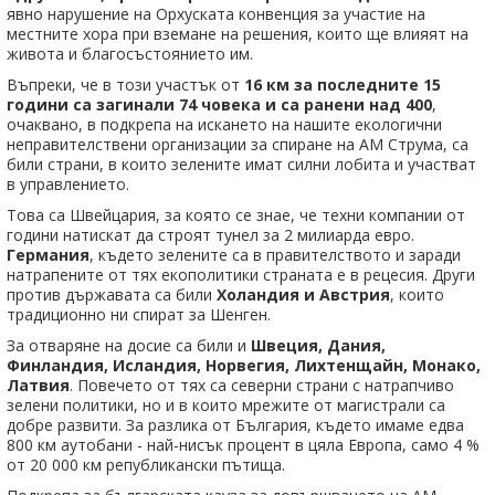
явно нарушение на Орхуската конвенция за участие на
местните хора при вземане на решения, които ще влияят на
живота и благосъстоянието им.
Въпреки, че в този участък от
16 км за последните 15
години са загинали 74 човека и са ранени над 400
,
очаквано, в подкрепа на искането на нашите екологични
неправителствени организации за спиране на АМ Струма, са
били страни, в които зелените имат силни лобита и участват
в управлението.
Това са Швейцария, за която се знае, че техни компании от
години натискат да строят тунел за 2 милиарда евро.
Германия
, където зелените са в правителството и заради
натрапените от тях екополитики страната е в рецесия. Други
против държавата са били
Холандия и Австрия
, които
традиционно ни спират за Шенген.
За отваряне на досие са били и
Швеция, Дания,
Финландия, Исландия, Норвегия, Лихтенщайн, Монако,
Латвия
. Повечето от тях са северни страни с натрапчиво
зелени политики, но и в които мрежите от магистрали са
добре развити. За разлика от България, където имаме едва
800 км аутобани - най-нисък процент в цяла Европа, само 4 %
от 20 000 км републикански пътища.