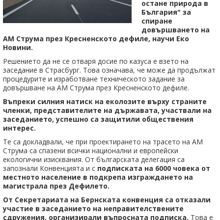
остане природа в
България" за
спиране
довършването на
АМ Струма през Кресненското дефиле, научи Еко
Новини.
Решението да не се отваря досие по казуса е взето на
заседание в Страсбург. Това означава, че може да продължат
процедурите и изработване техническото задание за
довършване на АМ Струма през Кресненското дефиле.
Въпреки силния натиск на еколозите върху страните
членки, представителите на държавата, участвали на
заседанието, успешно са защитили обществения
интерес.
Те са докладвали, че при проектирането на трасето на АМ
Струма са спазени всички национални и европейски
екологични изисквания. От българската делегация са
запознали Конвенцията и с
подписката на 6000 човека от
местното население в подкрепа изграждането на
магистрала през Дефилето.
От Секретариата на Бернската конвенция са отказали
участие в заседанието на неправителствените
сдружения, организирали въпросната подписка.
Това е