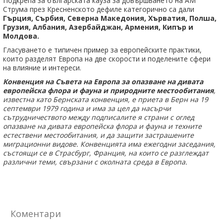
Подкрепа за българската кауза за довършването на АМ
Струма през Кресненското дефиле категорично са дали
Гърция, Сърбия, Северна Македония, Хърватия, Полша,
Грузия, Албания, Азербайджан, Армения, Кипър и
Молдова.
Гласуването е типичен пример за европейските практики,
които разделят Европа на две скорости и поделените сфери
на влияние и интереси.
Конвенция на Съвета на Европа за опазване на дивата
европейска флора и фауна и природните местообитания
,
известна като Бернската конвенция, е приета в Берн на 19
септември 1979 година и има за цел да насърчи
сътрудничеството между подписалите я страни с оглед
опазване на дивата европейска флора и фауна и техните
естествени местообитания, и да защити застрашените
миграционни видове. Конвенцията има ежегодни заседания,
състоящи се в Страсбург, Франция, на които се разглеждат
различни теми, свързани с околната среда в Европа.
Коментари