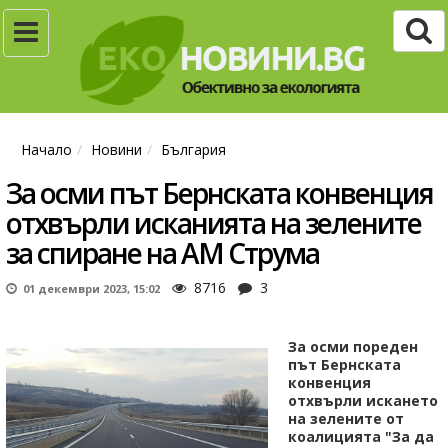
Начало
Новини
България
За осми път Бернската конвенция
отхвърли исканията на зелените
за спиране на АМ Струма
8716
3
01 декември 2023, 15:02
За осми пореден
път Бернската
конвенция
отхвърли искането
на зелените от
коалицията "За да