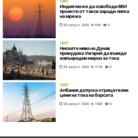
СВЯТ
Индия може да освободи ВЕИ
проекти от такси заради липса
на мрежа
03 август 2026
590
0
СВЯТ
Ниските нива на Дунав
принудиха Унгария да въведе
извънредни мерки за тока
03 август 2026
1176
0
СВЯТ
Албания допуска отрицателни
цени на тока на борсата
02 август 2026
1442
0