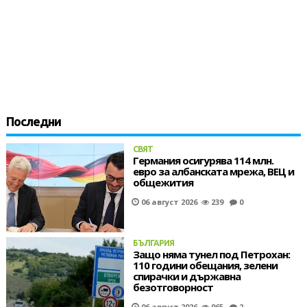
Последни
СВЯТ
Германия осигурява 114 млн.
евро за албанската мрежа, ВЕЦ и
общежития
06 август 2026
239
0
БЪЛГАРИЯ
Защо няма тунел под Петрохан:
110 години обещания, зелени
спирачки и държавна
безотговорност
06 август 2026
965
2