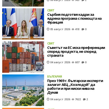
СВЯТ
Сърбия подготвя кадри за
ядрена програма с помощта на
Франция
05 август 2026
418
0
СВЯТ
Съветът на ЕС иска преференции
според продукта, не според
страната
04 август 2026
607
0
БЪЛГАРИЯ
През 1969 г. български експерти
залагат АЕЦ „Козлодуй“ да
работи и при ниски нива на
Дунав
04 август 2026
7622
2