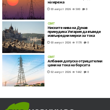
на мрежа
03 август 2026
580
0
СВЯТ
Ниските нива на Дунав
принудиха Унгария да въведе
извънредни мерки за тока
03 август 2026
1170
0
СВЯТ
Албания допуска отрицателни
цени на тока на борсата
02 август 2026
1442
0