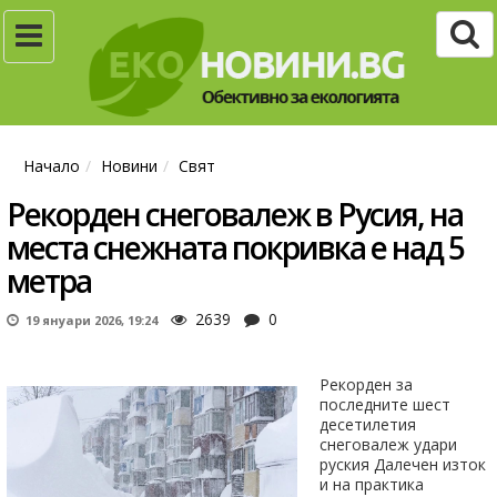
Начало
Новини
Свят
Рекорден снеговалеж в Русия, на
места снежната покривка е над 5
метра
2639
0
19 януари 2026, 19:24
Рекорден за
последните шест
десетилетия
снеговалеж удари
руския Далечен изток
и на практика