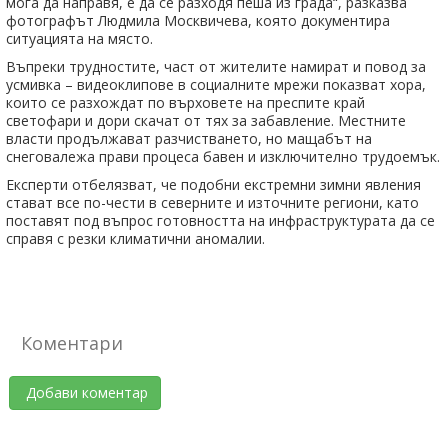
мога да направя, е да се разходя пеша из града“, разказва
фотографът Людмила Москвичева, която документира
ситуацията на място.
Въпреки трудностите, част от жителите намират и повод за
усмивка – видеоклипове в социалните мрежи показват хора,
които се разхождат по върховете на преспите край
светофари и дори скачат от тях за забавление. Местните
власти продължават разчистването, но мащабът на
снеговалежа прави процеса бавен и изключително трудоемък.
Експерти отбелязват, че подобни екстремни зимни явления
стават все по-чести в северните и източните региони, като
поставят под въпрос готовността на инфраструктурата да се
справя с резки климатични аномалии.
Коментари
Добави коментар