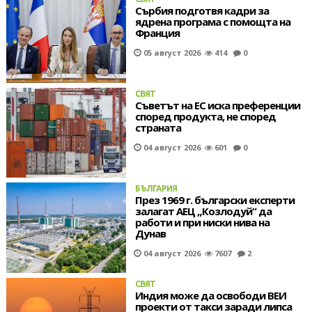
Сърбия подготвя кадри за
ядрена програма с помощта на
Франция
05 август 2026
414
0
СВЯТ
Съветът на ЕС иска преференции
според продукта, не според
страната
04 август 2026
601
0
БЪЛГАРИЯ
През 1969 г. български експерти
залагат АЕЦ „Козлодуй“ да
работи и при ниски нива на
Дунав
04 август 2026
7607
2
СВЯТ
Индия може да освободи ВЕИ
проекти от такси заради липса