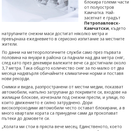
блокира големи части
от полуостров
Камчатка. Най-
засегнат е градът
Петропавловск-
Камчатски
, където
натрупаните снежни маси достигат няколко метра и
превърнаха ежедневието в сериозно изпитание за местните
жители.
По данни на метеорологичните служби само през първата
половина на януари в района са паднали над два метра сняг,
след като през декември валежите вече са достигнали около
3,7 метра. Така общото количество сняг за по-малко от два
месеца надхвърля обичайните климатични норми и поставя
нови рекорди.
Снимки и видеа, разпространени от местни медии, показват
автомобили, напълно затрупани до покривите си, входове на
жилищни блокове, изчезнали под снежни преспи, и улици, по
които движението е силно затруднено. Дори
високопроходими автомобили често остават блокирани, а в
много квартали хората са принудени сами да прокопават
пътеки до домовете си.
„Колата ми стои в пряспа вече месец. Единственото, което