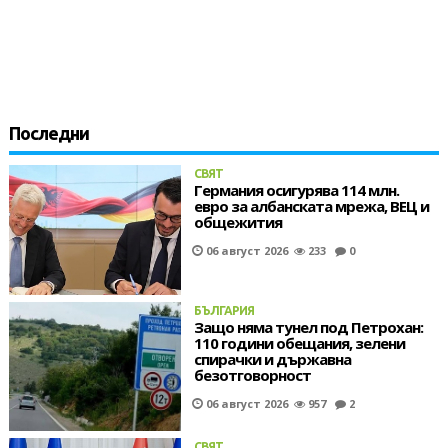
Последни
СВЯТ
Германия осигурява 114 млн.
евро за албанската мрежа, ВЕЦ и
общежития
06 август 2026
233
0
БЪЛГАРИЯ
Защо няма тунел под Петрохан:
110 години обещания, зелени
спирачки и държавна
безотговорност
06 август 2026
957
2
СВЯТ