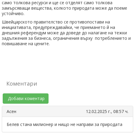
само толкова ресурси и ще се отделят само толкова
замърсяващи вещества, колкото природата може да поеме
устойчиво.
Швейцарското правителство се противопостави на
инициативата, предупреждавайки, че приемането й на
днешния референдум може да доведе до налагане на тежки
задължения за бизнеса, ограничения върху потреблението и
повишаване на цените.
Коментари
Добави коментар
Асен
12.02.2025 г., 08:57 ч.
Белев стана милионер и нищо не направи за природата