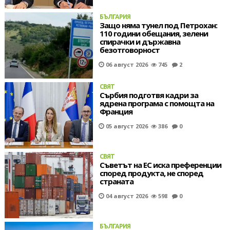
БЪЛГАРИЯ
Защо няма тунел под Петрохан:
110 години обещания, зелени
спирачки и държавна
безотговорност
06 август 2026
745
2
СВЯТ
Сърбия подготвя кадри за
ядрена програма с помощта на
Франция
05 август 2026
386
0
СВЯТ
Съветът на ЕС иска преференции
според продукта, не според
страната
04 август 2026
598
0
БЪЛГАРИЯ