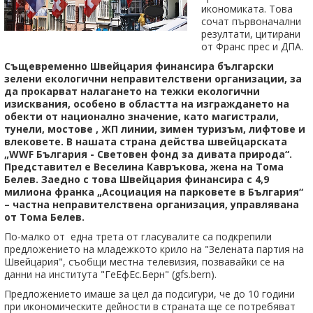
икономиката. Това
сочат първоначални
резултати, цитирани
от Франс прес и ДПА.
Същевременно Швейцария финансира български
зелени екологични неправителствени организации, за
да прокарват налагането на тежки екологични
изисквания, особено в областта на изграждането на
обекти от национално значение, като магистрали,
тунели, мостове , ЖП линии, зимен туризъм, лифтове и
влековете. В нашата страна действа швейцарската
„WWF България - Световен фонд за дивата природа“.
Представител е Веселина Кавръкова, жена на Тома
Белев. Заедно с това Швейцария финансира с 4,9
милиона франка „Асоциация на парковете в България“
– частна неправителствена организация, управлявана
от Тома Белев.
По-малко от една трета от гласувалите са подкрепили
предложението на младежкото крило на "Зелената партия на
Швейцария", съобщи местна телевизия, позвавайки се на
данни на института "ГеЕфЕс.Берн" (gfs.bern).
Предложението имаше за цел да подсигури, че до 10 години
при икономическите дейности в страната ще се потребяват