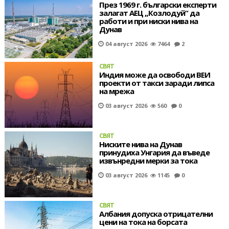
През 1969 г. български експерти
залагат АЕЦ „Козлодуй“ да
работи и при ниски нива на
Дунав
04 август 2026
7464
2
СВЯТ
Индия може да освободи ВЕИ
проекти от такси заради липса
на мрежа
03 август 2026
560
0
СВЯТ
Ниските нива на Дунав
принудиха Унгария да въведе
извънредни мерки за тока
03 август 2026
1145
0
СВЯТ
Албания допуска отрицателни
цени на тока на борсата