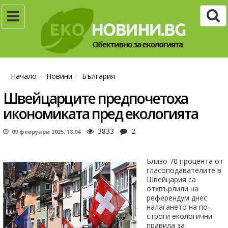
Начало
Новини
България
Швейцарците предпочетоха
икономиката пред екологията
3833
2
09 февруари 2025, 18:04
Близо 70 процента от
гласоподавателите в
Швейцария са
отхвърлили на
референдум днес
налагането на по-
строги екологични
правила за