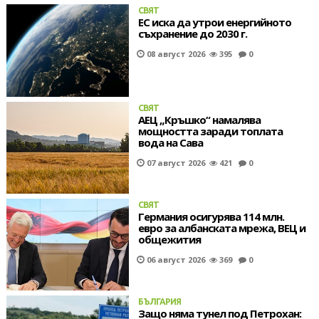
СВЯТ
ЕС иска да утрои енергийното
съхранение до 2030 г.
08 август 2026
395
0
СВЯТ
АЕЦ „Кръшко“ намалява
мощността заради топлата
вода на Сава
07 август 2026
421
0
СВЯТ
Германия осигурява 114 млн.
евро за албанската мрежа, ВЕЦ и
общежития
06 август 2026
369
0
БЪЛГАРИЯ
Защо няма тунел под Петрохан: