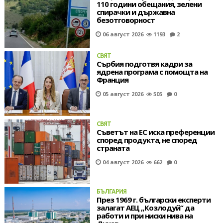
110 години обещания, зелени
спирачки и държавна
безотговорност
06 август 2026
1193
2
СВЯТ
Сърбия подготвя кадри за
ядрена програма с помощта на
Франция
05 август 2026
505
0
СВЯТ
Съветът на ЕС иска преференции
според продукта, не според
страната
04 август 2026
662
0
БЪЛГАРИЯ
През 1969 г. български експерти
залагат АЕЦ „Козлодуй“ да
работи и при ниски нива на