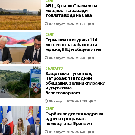
СВЯТ
АЕЦ „Кръшко“ намалява
мощността заради
топлата вода на Сава
07 август 2026
167
0
СВЯТ
Германия осигурява 114
млн. евро за албанската
мрежа, ВЕЦ и общежития
06 август 2026
258
0
БЪЛГАРИЯ
Защо няма тунел под
Петрохан: 110 години
обещания, зелени спирачки
и държавна
безотговорност
06 август 2026
1039
2
СВЯТ
Сърбия подготвя кадри за
ядрена програма с
помощта на Франция
05 август 2026
428
0