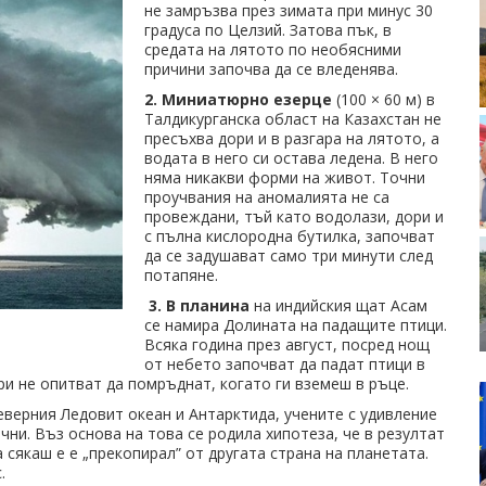
не замръзва през зимата при минус 30
градуса по Целзий. Затова пък, в
средата на лятото по необясними
причини започва да се вледенява.
2. Миниатюрно езерце
(100 × 60 м) в
Талдикурганска област на Казахстан не
пресъхва дори и в разгара на лятото, а
водата в него си остава ледена. В него
няма никакви форми на живот. Точни
проучвания на аномалията не са
провеждани, тъй като водолази, дори и
с пълна кислородна бутилка, започват
да се задушават само три минути след
потапяне.
3. В планина
на индийския щат Асам
се намира Долината на падащите птици.
Всяка година през август, посред нощ
от небето започват да падат птици в
ри не опитват да помръднат, когато ги вземеш в ръце.
еверния Ледовит океан и Антарктида, учените с удивление
чни. Въз основа на това се родила хипотеза, че в резултат
сякаш е е „прекопирал” от другата страна на планетата.
.