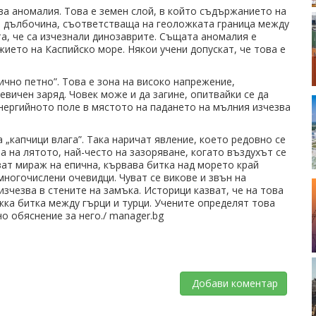
ва аномалия. Това е земен слой, в който съдържанието на
а дълбочина, съответстваща на геоложката граница между
та, че са изчезнали динозаврите. Същата аномалия е
жието на Каспийско море. Някои учени допускат, че това е
ично петно”. Това е зона на високо напрежение,
вичен заряд. Човек може и да загине, опитвайки се да
енергийното поле в мястото на падането на мълния изчезва
 „капчици влага”. Така наричат явление, което редовно се
а на лятото, най-често на зазоряване, когато въздухът се
ват мираж на епична, кървава битка над морето край
ногочислени очевидци. Чуват се викове и звън на
изчезва в стените на замъка. Историци казват, че на това
жка битка между гърци и турци. Учените определят това
о обяснение за него./ manager.bg
Добави коментар