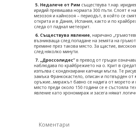
5. Недалече от Рим
съществува т.нар. иридие
иридий превишава нормата 300 пъти. Слоят е н
мезозоя и кайнозоя – периодът, в който се смя
открита и в Дания, Испания, както и по крайбре
следа от паднал метеорит.
6. Съществува явление
, наричано „гръмотев
възникваща след попадане на земята на гръмоте
премине през такова място. За щастие, високо
след няколко минути.
7. „Дросcолидес”
в превод от гръцки означава
наблюдава по крайбрежието на о. Крит в средат
изпълва с кондензирани капчици мъгла. Те рису
замъка Франкокастело, описан и потвърден от м
оръжие...миражът бавно се надига от морето и 
място преди около 150 години се е състояла те
явление като хрономираж и засега нямат логичн
Коментари