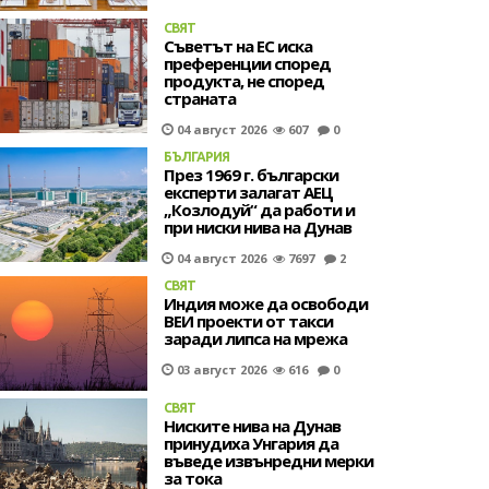
СВЯТ
Съветът на ЕС иска
преференции според
продукта, не според
страната
04 август 2026
607
0
БЪЛГАРИЯ
През 1969 г. български
експерти залагат АЕЦ
„Козлодуй“ да работи и
при ниски нива на Дунав
04 август 2026
7697
2
СВЯТ
Индия може да освободи
ВЕИ проекти от такси
заради липса на мрежа
03 август 2026
616
0
СВЯТ
Ниските нива на Дунав
принудиха Унгария да
въведе извънредни мерки
за тока