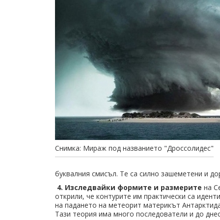
Снимка: Мираж под названието "Дроссолидес"
буквалния смисъл. Те са силно зашеметени и до
4. Изследвайки формите и размерите
на С
открили, че контурите им практически са иденти
на падането на метеорит материкът Антарктида 
Тази теория има много последователи и до днес