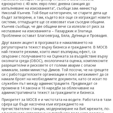
еднократно с 40 млн. евро плюс дневна санкция до
изпълняване на изискванията“, съобщи зам.-министър
Николай Кънчев. Той беше категоричен, че старите депа ще
бъдат затворени, а там, където все още се изграждат новите
системи, отпадъците ще се извозват към съседни общини.
Кънчев съобщи, че две общини вече са излезли от риск за
неспазване на изискванията – Пазарджик и Златица.
Проблемни остават Благоевград, Бяла, Дупница и Провадия.
Друг важен акцент в програмата е намаляването на
регулаторната тежест върху бизнеса и гражданите. В МОСВ
най-тежките режими, които имат възпиращ ефект, са
свързани с получаването на Оценката за въздействие върху
околната среда (ОВОС), екологичната оценка, комплексните
разрешителни и рисковете от големи аварии с опасни
химикали, заяви министър Димов. Той посочи, че на срещите
си с работодателските организации е поел ангажимент да се
намали броят на необходимите документи, като се искат по
служебен път между администрациите. Предвиждат се
промени в 14 закона и 16 наредби за облекчаване на
административната тежест за гражданите и бизнеса.
Приоритет за МОСВ е и чистотата на водите. Работата в тази
сфера ще бъде насочена към изграждането на
пречиствателни станции, модернизиране на ВиК мрежите, по-