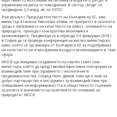
ефективното използване на питейната вода като ресурс и
управление на риска от наводнения. В сектор „Води“ са
предвидени 2,3 млрд. лв. по ОПОС.
Във връзка с Председателството на България на ЕС, зам.-
министър Атанаска Николова обяви, че приоритет в околната
среда е запазването на качеството на живот, опазването на
природата, преходът към кръгова икономика и
екоиновациите. Предвижда се в периода 5-6 февруари 2018 г.
в София да се проведе конференция на високо министерско
ниво, която се организира от България и ЕК за подобряване
на качеството на атмосферния въздух и екоиновациите в тази
сфера.
МОСВ ще инициира създаването на научен съвет към
министъра, който да представлява ефективна платформа за
взаимодействие при справянето с екологичните
предизвикателства. Според Нено Димов това ще е знак за
добро партньорство и инструмент за взаимодействие при
повишаване на информираността и общественото съзнание
за ролята и значението на политиките по опазване на
природата./ МОСВ