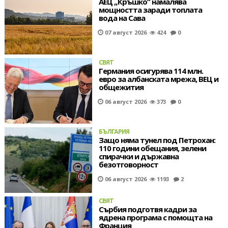
АЕЦ „Кръшко“ намалява
мощността заради топлата
вода на Сава
07 август 2026
424
0
СВЯТ
Германия осигурява 114 млн.
евро за албанската мрежа, ВЕЦ и
общежития
06 август 2026
373
0
БЪЛГАРИЯ
Защо няма тунел под Петрохан:
110 години обещания, зелени
спирачки и държавна
безотговорност
06 август 2026
1193
2
СВЯТ
Сърбия подготвя кадри за
ядрена програма с помощта на
Франция