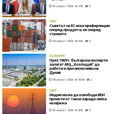
05 август 2026
505
0
СВЯТ
Съветът на ЕС иска преференции
според продукта, не според
страната
04 август 2026
662
0
БЪЛГАРИЯ
През 1969 г. български експерти
залагат АЕЦ „Козлодуй“ да
работи и при ниски нива на
Дунав
04 август 2026
8269
2
СВЯТ
Индия може да освободи ВЕИ
проекти от такси заради липса
на мрежа
03 август 2026
855
0