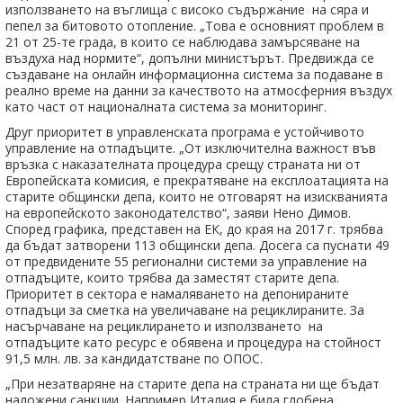
използването на въглища с високо съдържание на сяра и
пепел за битовото отопление. „Това е основният проблем в
21 от 25-те града, в които се наблюдава замърсяване на
въздуха над нормите“, допълни министърът. Предвижда се
създаване на онлайн информационна система за подаване в
реално време на данни за качеството на атмосферния въздух
като част от националната система за мониторинг.
Друг приоритет в управленската програма е устойчивото
управление на отпадъците. „От изключителна важност във
връзка с наказателната процедура срещу страната ни от
Европейската комисия, е прекратяване на експлоатацията на
старите общински депа, които не отговарят на изискванията
на европейското законодателство“, заяви Нено Димов.
Според графика, представен на ЕК, до края на 2017 г. трябва
да бъдат затворени 113 общински депа. Досега са пуснати 49
от предвидените 55 регионални системи за управление на
отпадъците, които трябва да заместят старите депа.
Приоритет в сектора е намаляването на депонираните
отпадъци за сметка на увеличаване на рециклираните. За
насърчаване на рециклирането и използването на
отпадъците като ресурс е обявена и процедура на стойност
91,5 млн. лв. за кандидатстване по ОПОС.
„При незатваряне на старите депа на страната ни ще бъдат
наложени санкции. Например Италия е била глобена