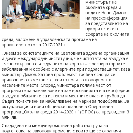
министърът на
околната среда и
водите Нено Димов
на пресконференция
за представянето на
приоритетите в
сферата на околната
среда, заложени в управленската програма на
правителството за 2017-2021 г.
„Знаем за констатациите на Световната здравна организация
и други международни институции, че чистотата на въздуха е
тясно свързана със здравето на хората – с респираторните
заболявания и особено с алергиите при подрастващите“, каза
министър Димов. Затова проблемът трябва ясно да се
припознае от кметовете, които носят отговорност в
населените места. Според министъра голяма част от
програмите за намаляване на замърсяванията в атмосферния
въздух в общините са изтекли и местните власти трябва да
бъдат по-активни за набелязване на мерки за подобряван. За
актуализация и нови общински планове в Оперативна
програма „Околна среда 2014-2020 г.“ (ОПОС) са предвидени 3
млн. лв.
Създадена е и междуведомствена работна група за
подготовка на законови промени, с които ще се ограничи