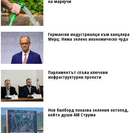
на маркучи
Германски индустриалци към канцлера
Мерц: Няма зелено икономическо чудо
Парламентът спъва ключови
инфраструктурни проекти
Нов билборд показва зеления октопод,
който души АМ Струма