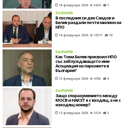
18 февруари 2026
3424
1
БЪЛГАРИЯ
В последния си ден Сандов и
Белев раздали почти милион на
НПО
16 февруари 2026
12511
10
БЪЛГАРИЯ
Как Тома Белев присвоил НПО
със заблуждаващото име
Асоциация на парковете в
България?
13 февруари 2026
4792
9
БЪЛГАРИЯ
Защо споразумението между
МОСВ и НАКЗТ е с входящ, а не с
изходящ номер?
12 февруари 2026
3124
3