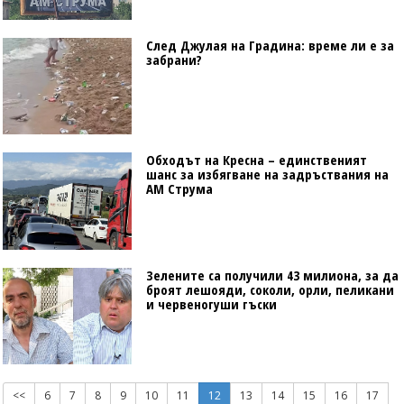
След Джулая на Градина: време ли е за
забрани?
Обходът на Кресна – единственият
шанс за избягване на задръствания на
АМ Струма
Зелените са получили 43 милиона, за да
броят лешояди, соколи, орли, пеликани
и червеногуши гъски
<<
6
7
8
9
10
11
12
13
14
15
16
17