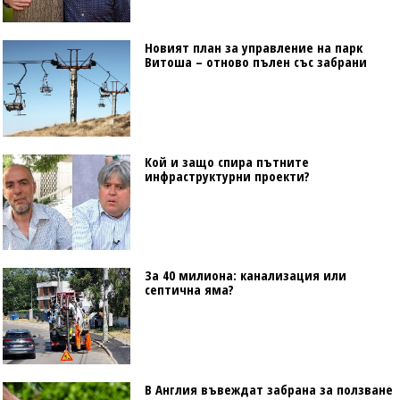
Новият план за управление на парк
Витоша – отново пълен със забрани
Кой и защо спира пътните
инфраструктурни проекти?
За 40 милиона: канализация или
септична яма?
В Англия въвеждат забрана за ползване