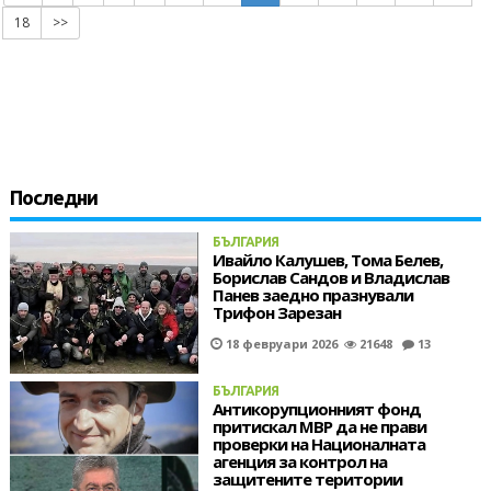
18
>>
Последни
БЪЛГАРИЯ
Ивайло Калушев, Тома Белев,
Борислав Сандов и Владислав
Панев заедно празнували
Трифон Зарезан
18 февруари 2026
21648
13
БЪЛГАРИЯ
Антикорупционният фонд
притискал МВР да не прави
проверки на Националната
агенция за контрол на
защитените територии