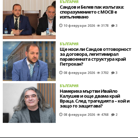
БЪЛГАРИЯ
Сандов и Белев пак излъгаха:
споразумението с МОСВ е
изпълнявано
10 февруари 2026
3178
3
БЪЛГАРИЯ
Ще носи ли Сандов отговорност
за договора, легитимирал
паравоенната структура край
Петрохан?
08 февруари 2026
3702
3
БЪЛГАРИЯ
Намериха мъртви Ивайло
Калушев и още двама край
Враца. След трагедията – кой и
защо го защитава?
08 февруари 2026
4768
2