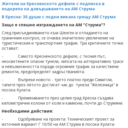
Жители на Кресненското дефиле с подписка в
подкрепа на довършването на АМ Струма
В Кресна: 30 души с лодки викаха срещу АМ Струма
Защо е спешно изграждането на АМ "Струма"?
След присъединяването към Шенген и отпадането на
граничния контрол, се очаква значително увеличение на
туристическия и транспортния трафик. Три критичните точки
остават:
- Самото Кресненското дефиле, с тесния път,
неосветените опасни тунели, липсата на алтернативно трасе
и невъзможността поради огромния трафик за качествени
ремонти, предопределят задръстванията.
- Въпреки новото - трето платно преди Симитли,
тапите през лятото достигат чак до тунела "Железница" в
посока Кулата.
- Преминаването през целия град Кресна създава
километрични колони от коли и камиони, почти до Струмяни.
Необходими действия:
- Одобряване на проекта: Техническият проект за
източния вариант Г 10/50 на АМ Струма в посока Кулата-