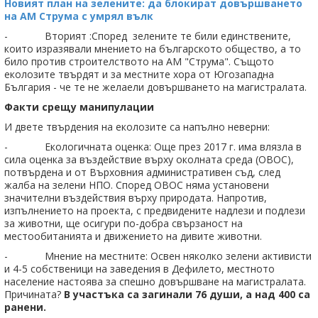
Новият план на зелените: да блокират довършването
на АМ Струма с умрял вълк
- Вторият :Според зелените те били единствените,
които изразявали мнението на българското общество, а то
било против строителството на АМ "Струма". Същото
еколозите твърдят и за местните хора от Югозападна
България - че те не желаели довършването на магистралата.
Факти срещу манипулации
И двете твърдения на еколозите са напълно неверни:
- Екологичната оценка: Още през 2017 г. има влязла в
сила оценка за въздействие върху околната среда (ОВОС),
потвърдена и от Върховния административен съд, след
жалба на зелени НПО. Според ОВОС няма установени
значителни въздействия върху природата. Напротив,
изпълнението на проекта, с предвидените надлези и подлези
за животни, ще осигури по-добра свързаност на
местообитанията и движението на дивите животни.
- Мнение на местните: Освен няколко зелени активисти
и 4-5 собственици на заведения в Дефилето, местното
население настоява за спешно довършване на магистралата.
Причината?
В участъка са загинали 76 души, а над 400 са
ранени.