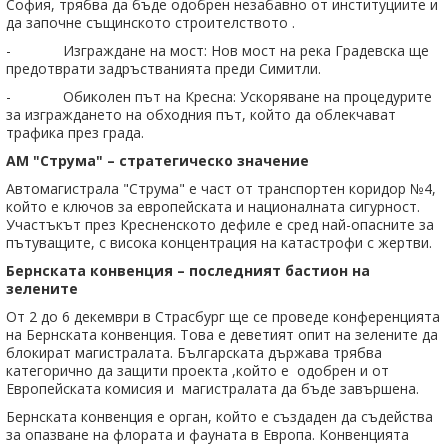
София, трябва да бъде одобрен незабавно от институциите и
да започне същинското строителството .
- Изграждане на мост: Нов мост на река Градевска ще
предотврати задръстванията преди Симитли.
- Обиколен път на Кресна: Ускоряване на процедурите
за изграждането на обходния път, който да облекчават
трафика през града.
АМ "Струма" – стратегическо значение
Автомагистрала "Струма" е част от транспортен коридор №4,
който е ключов за европейската и националната сигурност.
Участъкът през Кресненското дефиле е сред най-опасните за
пътуващите, с висока концентрация на катастрофи с жертви.
Бернската конвенция – последният бастион на
зелените
От 2 до 6 декември в Страсбург ще се проведе конференцията
на Бернската конвенция. Това е деветият опит на зелените да
блокират магистралата. Българската държава трябва
категорично да защити проекта ,който е одобрен и от
Европейската комисия и магистралата да бъде завършена.
Бернската конвенция е орган, който е създаден да съдейства
за опазване на флората и фауната в Европа. Конвенцията