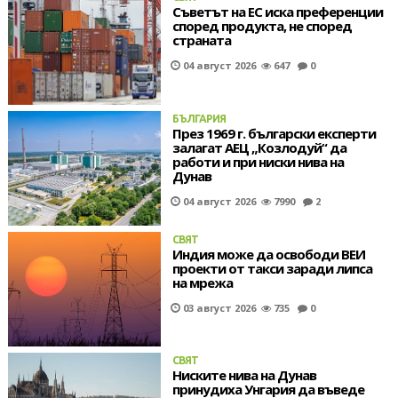
Съветът на ЕС иска преференции
според продукта, не според
страната
04 август 2026
647
0
БЪЛГАРИЯ
През 1969 г. български експерти
залагат АЕЦ „Козлодуй“ да
работи и при ниски нива на
Дунав
04 август 2026
7990
2
СВЯТ
Индия може да освободи ВЕИ
проекти от такси заради липса
на мрежа
03 август 2026
735
0
СВЯТ
Ниските нива на Дунав
принудиха Унгария да въведе