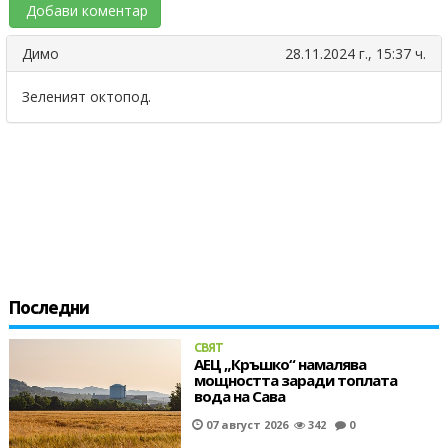
Добави коментар
Димо
28.11.2024 г., 15:37 ч.
Зеленият октопод.
Последни
СВЯТ
АЕЦ „Кръшко“ намалява
мощността заради топлата
вода на Сава
07 август 2026
342
0