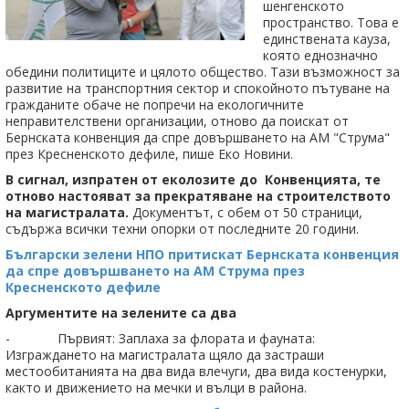
шенгенското
пространство. Това е
единствената кауза,
която еднозначно
обедини политиците и цялото общество. Тази възможност за
развитие на транспортния сектор и спокойното пътуване на
гражданите обаче не попречи на екологичните
неправителствени организации, отново да поискат от
Бернската конвенция да спре довършването на АМ "Струма"
през Кресненското дефиле, пише Еко Новини.
В сигнал, изпратен от еколозите до Конвенцията, те
отново настояват за прекратяване на строителството
на магистралата.
Документът, с обем от 50 страници,
съдържа всички техни опорки от последните 20 години.
Български зелени НПО притискат Бернската конвенция
да спре довършването на АМ Струма през
Кресненското дефиле
Аргументите на зелените са два
- Първият: Заплаха за флората и фауната:
Изграждането на магистралата щяло да застраши
местообитанията на два вида влечуги, два вида костенурки,
както и движението на мечки и вълци в района.