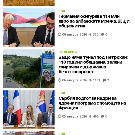
СВЯТ
Германия осигурява 114 млн.
евро за албанската мрежа, ВЕЦ и
общежития
06 август 2026
320
0
БЪЛГАРИЯ
Защо няма тунел под Петрохан:
110 години обещания, зелени
спирачки и държавна
безотговорност
06 август 2026
1131
2
СВЯТ
Сърбия подготвя кадри за
ядрена програма с помощта на
Франция
05 август 2026
466
0
СВЯТ