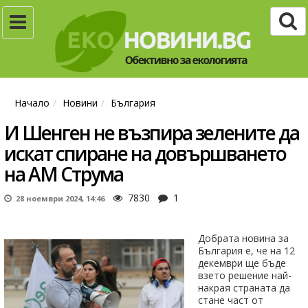
Начало
Новини
България
И Шенген не възпира зелените да
искат спиране на довършването
на АМ Струма
7830
1
28 ноември 2024, 14:46
Добрата новина за
България е, че на 12
декември ще бъде
взето решение най-
накрая страната да
стане част от