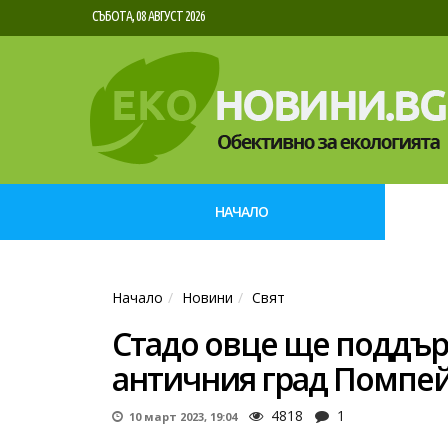
СЪБОТА, 08 АВГУСТ 2026
НАЧАЛО
Начало
Новини
Свят
Стадо овце ще поддър
античния град Помпе
4818
1
10 март 2023, 19:04