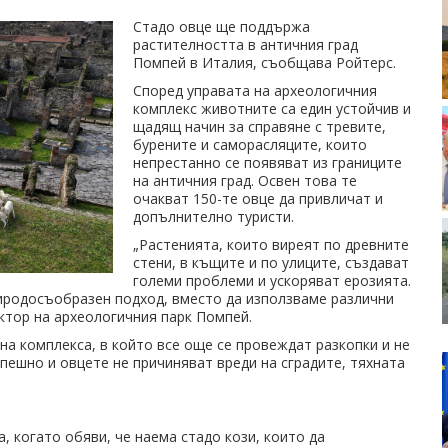
Стадо овце ще поддържа
растителността в античния град
Помпей в Италия, съобщава Ройтерс.
Според управата на археологичния
комплекс животните са един устойчив и
щадящ начин за справяне с тревите,
бурените и саморасляците, които
непрестанно се появяват из границите
на античния град. Освен това те
очакват 150-те овце да привличат и
допълнително туристи.
„Растенията, които виреят по древните
стени, в къщите и по улиците, създават
големи проблеми и ускоряват ерозията.
иродосъобразен подход, вместо да използваме различни
ктор на археологичния парк Помпей.
“ на комплекса, в който все още се провеждат разкопки и не
спешно и овцете не причиняват вреди на сградите, тяхната
, когато обяви, че наема стадо кози, които да