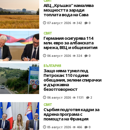
СВЯТ
АЕЦ „Кръшко“ намалява
мощността заради
топлата вода на Сава
07 август 2026
342
0
СВЯТ
Германия осигурява 114
млн. евро за албанската
мрежа, ВЕЦ и общежития
06 август 2026
324
0
БЪЛГАРИЯ
Защо няма тунел под
Петрохан: 110 години
обещания, зелени спирачки
и държавна
безотговорност
06 август 2026
1131
2
СВЯТ
Сърбия подготвя кадри за
ядрена програма с
помощта на Франция
05 август 2026
466
0