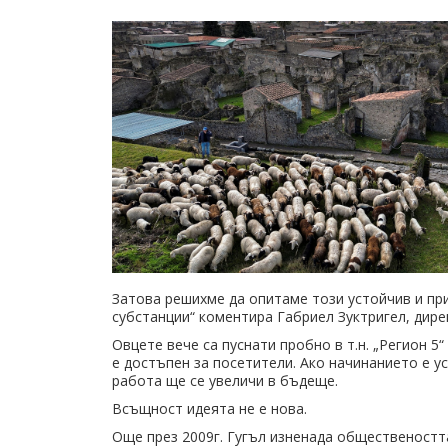
Затова решихме да опитаме този устойчив и пр
субстанции“ коментира Габриел Зуктригел, дире
Овцете вече са пуснати пробно в т.н. „Регион 5
е достъпен за посетители. Ако начинанието е у
работа ще се увеличи в бъдеще.
Всъщност идеята не е нова.
Още през 2009г. Гугъл изненада обществеността