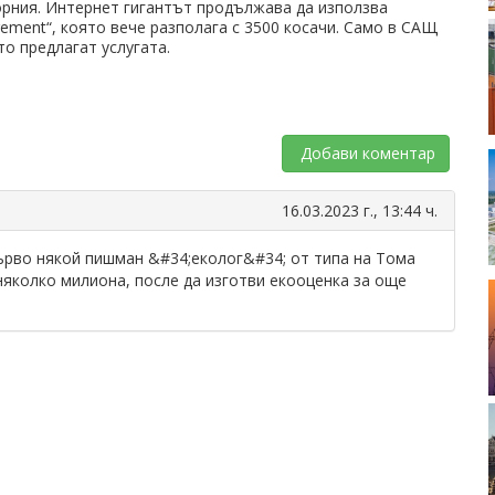
орния. Интернет гигантът продължава да използва
gement“, която вече разполага с 3500 косачи. Само в САЩ
то предлагат услугата.
Добави коментар
16.03.2023 г., 13:44 ч.
първо някой пишман &#34;еколог&#34; от типа на Тома
няколко милиона, после да изготви екооценка за още