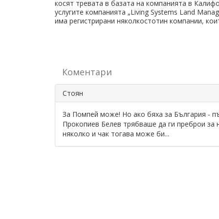
косят тревата в базата на компанията в Калиф
услугите компанията „Living Systems Land Mana
има регистрирани няколкостотин компании, кои
Коментари
Стоян
За Помпей може! Но ако бяха за България - 
Прокопиев Белев трябваше да ги преброи за 
няколко и чак тогава може би...