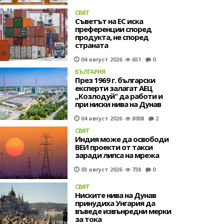
СВЯТ
Съветът на ЕС иска
преференции според
продукта, не според
страната
04 август 2026
651
0
БЪЛГАРИЯ
През 1969 г. български
експерти залагат АЕЦ
„Козлодуй“ да работи и
при ниски нива на Дунав
04 август 2026
8008
2
СВЯТ
Индия може да освободи
ВЕИ проекти от такси
заради липса на мрежа
03 август 2026
738
0
СВЯТ
Ниските нива на Дунав
принудиха Унгария да
въведе извънредни мерки
за тока