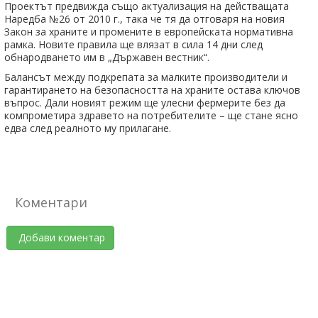
Проектът предвижда също актуализация на действащата
Наредба №26 от 2010 г., така че тя да отговаря на новия
Закон за храните и промените в европейската нормативна
рамка. Новите правила ще влязат в сила 14 дни след
обнародването им в „Държавен вестник“.
Балансът между подкрепата за малките производители и
гарантирането на безопасността на храните остава ключов
въпрос. Дали новият режим ще улесни фермерите без да
компрометира здравето на потребителите – ще стане ясно
едва след реалното му прилагане.
Коментари
Добави коментар