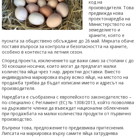
код на
производителя. Това
предвижда нова
проектонаредба на
Министерството на
земеделието и
храните
, която е
пусната за обществено обсъждане до 26 май. Мярката обаче
поставя въпроси за контрола и безопасността на храните,
особено в контекста на летния сезон.
Според проекта, изключението ще важи само за стопани с до
50 кокошки-носачки, които могат да предлагат малки
количества яйца чрез т.нар. директни доставки. Вместо
индивидуална маркировка върху всяко яйце, на мястото на
продажба трябва да бъдат изписани името и адресът на
производителя.
Наредбата е съобразена с европейското законодателство –
по-специално с
Регламент (ЕС) № 1308/2013
, който позволява
на държавите членки да въвеждат национални облекчения
при продажбата на малки количества продукти от първично
производство.
Въпреки това, предложението предизвиква притеснения.
Липсата на маркировка върху самите яйца затруднява