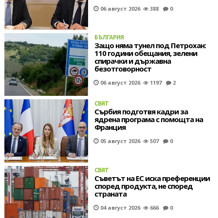
06 август 2026
388
0
БЪЛГАРИЯ
Защо няма тунел под Петрохан:
110 години обещания, зелени
спирачки и държавна
безотговорност
06 август 2026
1197
2
СВЯТ
Сърбия подготвя кадри за
ядрена програма с помощта на
Франция
05 август 2026
507
0
СВЯТ
Съветът на ЕС иска преференции
според продукта, не според
страната
04 август 2026
666
0