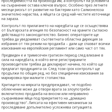
проследяемостта на произхода им, а контролът на условията
на съхранение остава ключов въпрос. Особено през летните
месеци рискът от развитие на бактерии като
Салмонелоза
значително нараства, а яйцата са сред най-честите източници
на зараза.
Контролът по прилагането на наредбата ще се осъществява
от
Българската агенция по безопасност на храните
съгласно
действащото законодателство. Бизнес операторите ще
трябва да уведомяват съответната областна дирекция за
избрания от тях режим на продажба – дали ще спазват всички
изисквания на европейския регламент или само част от тях.
Предвиден е и тримесечен гратисен период след влизане в
сила на наредбата, в който вече регистрираните
производители трябва да декларират начина, по който ще
предлагат продукцията си. След този срок контролът ще
продължи по общия ред, но без специфични изисквания за
маркировка при малките стопанства.
Критиците на мярката предупреждават, че подобно
облекчение може да отвори врата за злоупотреби –
включително продажба на вносни или неправилно
съхранявани яйца под прикритието на „домашно
производство“. Липсата на ефективен механизъм за
проследяване допълнително усложнява ситуацията.