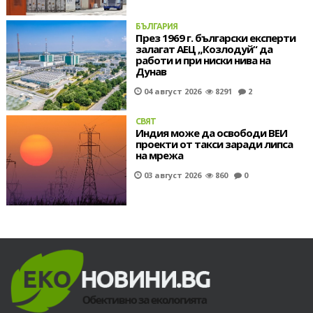
БЪЛГАРИЯ
През 1969 г. български експерти
залагат АЕЦ „Козлодуй“ да
работи и при ниски нива на
Дунав
04 август 2026
8291
2
СВЯТ
Индия може да освободи ВЕИ
проекти от такси заради липса
на мрежа
03 август 2026
860
0