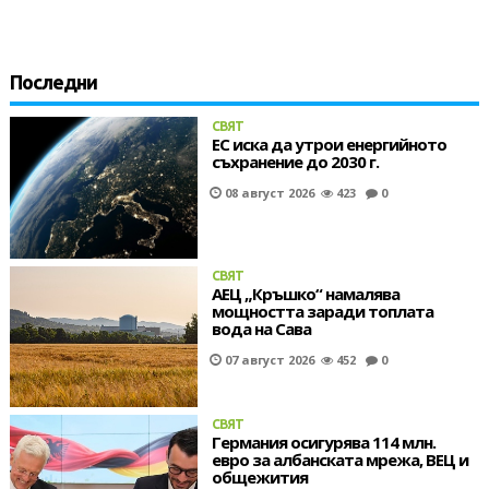
Последни
СВЯТ
ЕС иска да утрои енергийното
съхранение до 2030 г.
08 август 2026
423
0
СВЯТ
АЕЦ „Кръшко“ намалява
мощността заради топлата
вода на Сава
07 август 2026
452
0
СВЯТ
Германия осигурява 114 млн.
евро за албанската мрежа, ВЕЦ и
общежития