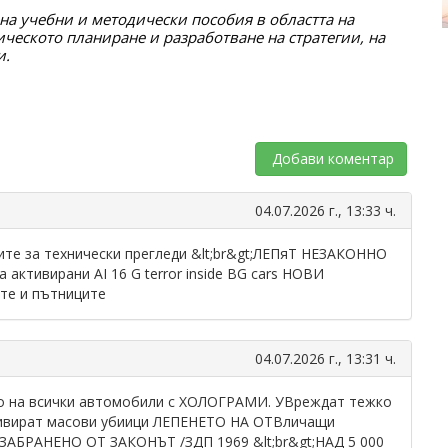
на учебни и методически пособия в областта на 
ческото планиране и разработване на стратегии, на 
и.
Добави коментар
04.07.2026 г., 13:33 ч.
е за технически прегледи &lt;br&gt;ЛЕПяТ НЕЗАКОННО
активирани AI 16 G terror inside BG cars НОВИ
те и пътниците
04.07.2026 г., 13:31 ч.
на всички автомобили с ХОЛОГРАМИ. УВреждат тежко
тивират масови убиици ЛЕПЕНЕТО НА ОТВличащи
ЗАБРАНЕНО ОТ ЗАКОНЪТ /ЗДП 1969 &lt;br&gt;НАД 5 000