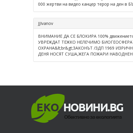
000 жертви на видео канцер терор на ден в БЪ
JJIvanov
ВНИМАНИЕ ДА СЕ БЛОКИРА 100% движението н
УВРЕЖДАТ ТЕЖКО НЕЛЕЧИМО БИОГЕОСФЕРА
ОХРАНА&lt;br&gt;ЗАКОНЪТ /ЗДП 1969 ИЗРИ
ДЕНЯ НОСЯТ СУША,ЖЕГА ПОЖАРИ НАВОДНЕНИ