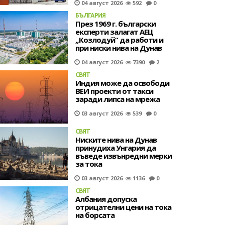
04 август 2026
592
0
БЪЛГАРИЯ
През 1969 г. български
експерти залагат АЕЦ
„Козлодуй“ да работи и
при ниски нива на Дунав
04 август 2026
7390
2
СВЯТ
Индия може да освободи
ВЕИ проекти от такси
заради липса на мрежа
03 август 2026
539
0
СВЯТ
Ниските нива на Дунав
принудиха Унгария да
въведе извънредни мерки
за тока
03 август 2026
1136
0
СВЯТ
Албания допуска
отрицателни цени на тока
на борсата