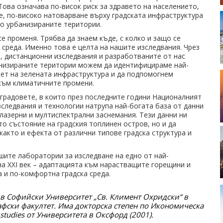
ова означава по-висок риск за здравето на населението,
е, по-високо натоварване върху градската инфраструктура
но урбанизираните територии.
е променя. Трябва да знаем къде, с колко и защо се
 среда. Именно това е целта на нашите изследвания. Чрез
, дистанционни изследвания и разработваните от нас
анизираните територии можем да идентифицираме най-
ет на зелената инфраструктура и да подпомогнем
към климатичните промени.
а градовете, в които през последните години Националният
следвания и технологии натрупа най-богата база от данни
лазерни и мултиспектрални заснемания. Тези данни ни
о състояние на градския топлинен остров, но и да
акто и ефекта от различни типове градска структура и
шите лаборатории за изследване на едно от най-
на XXI век – адаптацията към нарастващите горещини и
 и по-комфортна градска среда.
в Софийски Университет „Св. Климент Охридски“ в 
афски факултет. Има докторска степен по Икономическа 
e studies от Университета в Оксфорд (2001).