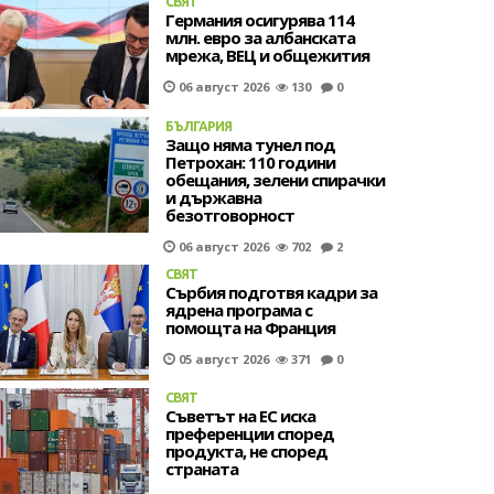
СВЯТ
Германия осигурява 114
млн. евро за албанската
мрежа, ВЕЦ и общежития
06 август 2026
130
0
БЪЛГАРИЯ
Защо няма тунел под
Петрохан: 110 години
обещания, зелени спирачки
и държавна
безотговорност
06 август 2026
702
2
СВЯТ
Сърбия подготвя кадри за
ядрена програма с
помощта на Франция
05 август 2026
371
0
СВЯТ
Съветът на ЕС иска
преференции според
продукта, не според
страната