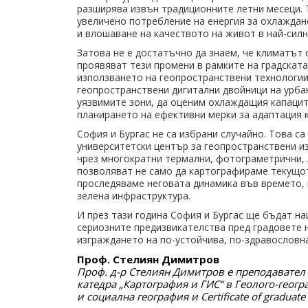
разширява извън традиционните летни месеци. Т
увеличено потребление на енергия за охлаждан
и влошаване на качеството на живот в най-сил
Затова не е достатъчно да знаем, че климатът с
проявяват тези промени в рамките на градската
използването на геопространствени технологии
геопространствени дигитални двойници на урб
уязвимите зони, да оценим охлаждащия капацит
планирането на ефективни мерки за адаптация 
София и Бургас не са избрани случайно. Това с
университетски център за геопространствени из
чрез многократни термални, фотограметрични, 
позволяват не само да картографираме текущот
проследяваме неговата динамика във времето, к
зелена инфраструктура.
И през тази година София и Бургас ще бъдат на
сериозните предизвикателства пред градовете 
изграждането на по-устойчива, по-здравословна
Проф. Стелиян Димитров
Проф. д-р Стелиян Димитров е преподавател 
катедра „Картография и ГИС“ в Геолого-геогр
и социална география и Certificate of graduat