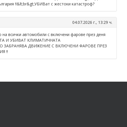
лгария !!&lt;br&gt;УБИВат с жестоки катастроф?
04.07.2026 г., 13:29 ч.
а всички автомобили с включени фарове през деня
ТА И УБИВАТ КЛИМАТИЧНАТА
ЧНО ЗАБРАНЯВА ДВИЖЕНИЕ С ВКЛЮЧЕНИ ФАРОВЕ ПРЕЗ
Я !!