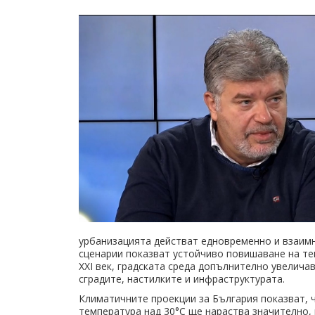
урбанизацията действат едновременно и взаимн
сценарии показват устойчиво повишаване на те
XXI век, градската среда допълнително увелича
сградите, настилките и инфраструктурата.
Климатичните проекции за България показват, ч
температура над 30°C ще нараства значително,