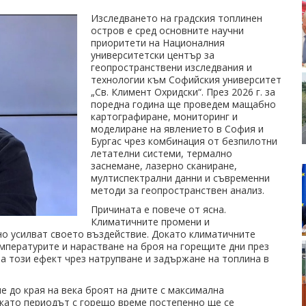
Изследването на градския топлинен
остров е сред основните научни
приоритети на Националния
университетски център за
геопространствени изследвания и
технологии към Софийския университет
„Св. Климент Охридски“. През 2026 г. за
поредна година ще проведем мащабно
картографиране, мониторинг и
моделиране на явлението в София и
Бургас чрез комбинация от безпилотни
летателни системи, термално
заснемане, лазерно сканиране,
мултиспектрални данни и съвременни
методи за геопространствен анализ.
Причината е повече от ясна.
Климатичните промени и
о усилват своето въздействие. Докато климатичните
мпературите и нарастване на броя на горещите дни през
ва този ефект чрез натрупване и задържане на топлина в
е до края на века броят на дните с максимална
 като периодът с горещо време постепенно ще се