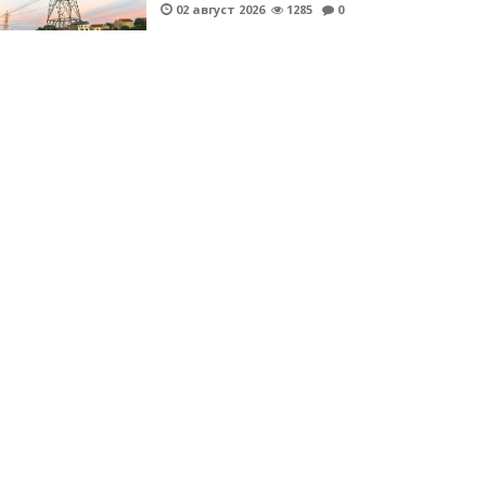
02 август 2026
1285
0