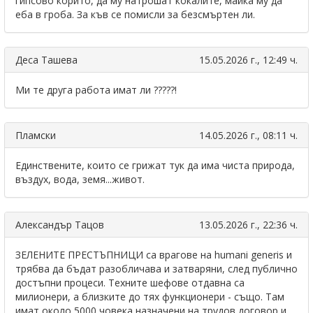
гипсово корито, да му натрошат кокалите, майка му да
еба в гроба. За къв се помисли за безсмъртен ли.
Деса Ташева
15.05.2026 г., 12:49 ч.
Mи те друга работа имат ли ?????!
Пламски
14.05.2026 г., 08:11 ч.
Единствените, които се грижат тук да има чиста природа,
въздух, вода, земя...живот.
Александър Тацов
13.05.2026 г., 22:36 ч.
ЗЕЛЕНИТЕ ПРЕСТЪПНИЦИ са врагове на humani generis и
трябва да бъдат разобличава и затваряни, след публично
достъпни процеси. Техните шефове отдавна са
милионери, а близките до тях функционери - също. Там
имат около 5000 човека назначени на трудов договор и