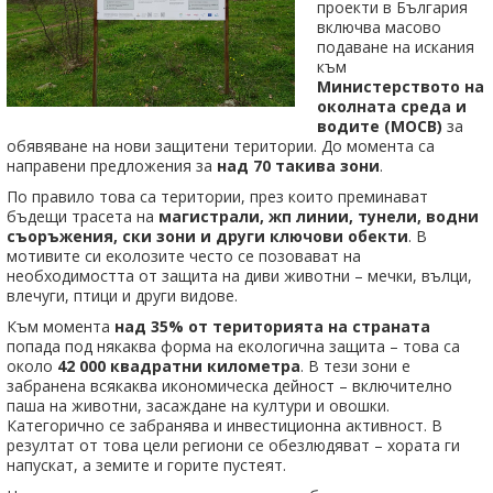
проекти в България
включва масово
подаване на искания
към
Министерството на
околната среда и
водите (МОСВ)
за
обявяване на нови защитени територии. До момента са
направени предложения за
над 70 такива зони
.
По правило това са територии, през които преминават
бъдещи трасета на
магистрали, жп линии, тунели, водни
съоръжения, ски зони и други ключови обекти
. В
мотивите си еколозите често се позовават на
необходимостта от защита на диви животни – мечки, вълци,
влечуги, птици и други видове.
Към момента
над 35% от територията на страната
попада под някаква форма на екологична защита – това са
около
42 000 квадратни километра
. В тези зони е
забранена всякаква икономическа дейност – включително
паша на животни, засаждане на култури и овошки.
Категорично се забранява и инвестиционна активност. В
резултат от това цели региони се обезлюдяват – хората ги
напускат, а земите и горите пустеят.