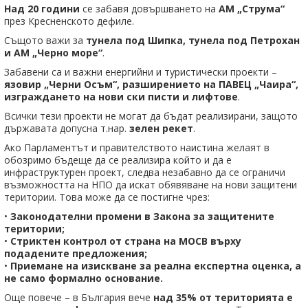
Над 20 години
се забавя довършването на
АМ „Струма“
през Кресненското дефиле.
Същото важи за
тунела под Шипка, тунела под Петрохан
и АМ „Черно море“
.
Забавени са и важни енергийни и туристически проекти –
язовир „Черни Осъм“, разширението на ПАВЕЦ „Чаира“,
изграждането на нови ски писти и лифтове
.
Всички тези проекти не могат да бъдат реализирани, защото
държавата допусна т.нар.
зелен рекет
.
Ако Парламентът и правителството наистина желаят в
обозримо бъдеще да се реализира който и да е
инфраструктурен проект, следва незабавно да се ограничи
възможността на НПО да искат обявяване на нови защитени
територии. Това може да се постигне чрез:
•
Законодателни промени в Закона за защитените
територии;
•
Стриктен контрол от страна на МОСВ върху
подадените предложения;
•
Приемане на изискване за реална експертна оценка, а
не само формално основание.
Още повече – в България вече
над 35% от територията е