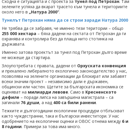
Сходна е ситуацията и с проекта за
тунел под Петрохан
. Там
зелените успяха да вкарат трасето към тунела и териториите
около него в
„Натура 2000“
.
Tунелът Петрохан няма да се строи заради Натура 2000
Не трябва да се забравя, че именно тези територии – общо
255 000 хектара
– бяха дадени на сектата от Петрохан да ги
охранява и контролира без да плаща нито стотинка на
държавата.
Именно затова проектът за тунел под Петрохан дълго време
не можеше да стартира.
Злоупотребата с правата, дадени от
Орхуската конвенция
и прекалено либералното екологично законодателство у нас,
позволява на зелените организации да блокират или забавят
всеки значим проект – независимо дали е държавен,
общински или частен. Щетите за българската икономика се
оценяват на
милиарди левове
. Само в
Кресненското
дефиле
– поради липса на завършена магистрала – са
загинали
76 души
, а над
400 са били ранени
.
Тежките и дългогодишни екологични процедури отблъскват
както чуждестранни, така и български инвеститори. У нас
одобрението на екологични оценки и ОВОС отнема между
6 и
8 години
. Примери за това има много.