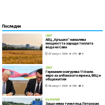
Последни
СВЯТ
АЕЦ „Кръшко“ намалява
мощността заради топлата
вода на Сава
07 август 2026
274
0
СВЯТ
Германия осигурява 114 млн.
евро за албанската мрежа, ВЕЦ и
общежития
06 август 2026
296
0
БЪЛГАРИЯ
Защо няма тунел под Петрохан: