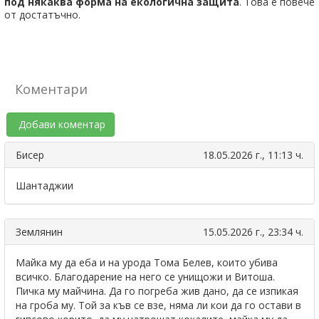
под някаква форма на екологична защита
. Това е повече
от достатъчно.
Коментари
Добави коментар
Бисер
18.05.2026 г., 11:13 ч.
Шантаджии
Землянин
15.05.2026 г., 23:34 ч.
Майка му да еба и на урода Тома Белев, които убива
всичко. Благодарение на него се унищожи и Витоша.
Пичка му майчина. Да го погреба жив дано, да се изпикая
на гроба му. Той за къв се взе, няма ли кои да го остави в