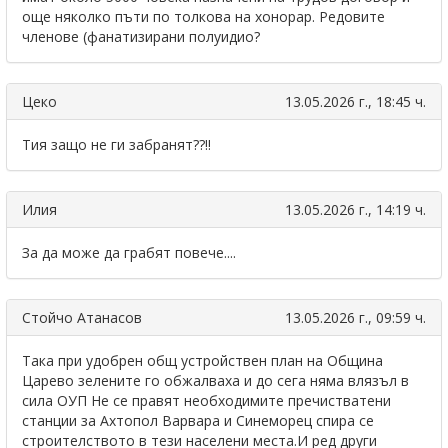
още няколко пъти по толкова на хонорар. Редовите
членове (фанатизирани полуидио?
Цеко
13.05.2026 г., 18:45 ч.
Тия защо не ги забранят??!!
Илия
13.05.2026 г., 14:19 ч.
За да може да грабят повече....
Стойчо Атанасов
13.05.2026 г., 09:59 ч.
Така при удобрен общ устройствен план на Община
Царево зелените го обжалваха и до сега няма влязъл в
сила ОУП Не се правят необходимите пречистватени
станции за Ахтопол Варвара и Синеморец спира се
строителството в тези населени места.И ред други