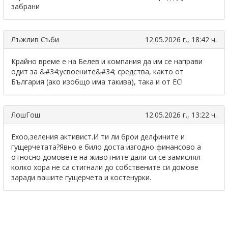
забрани
Лъжлив Съби
12.05.2026 г., 18:42 ч.
Крайно време е на Белев и компания да им се направи
одит за &#34;усвоените&#34; средства, както от
България (ако изобщо има такива), така и от ЕС!
ЛошГош
12.05.2026 г., 13:22 ч.
Ехоо,зеления активист.И ти ли брои делфините и
гущерчетата?Явно е било доста изгодно финансово а
относно домовете на животните дали си се замислял
колко хора не са стигнали до собствените си домове
заради вашите гущерчета и костенурки.