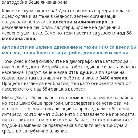
златодобив беше ликвидирана.
Какво се случи след това? Докато регионът продължи да се
обезлюдява и да тъне в бедност, зелени организации
получаваха поръчки за
десетки милиони евро
за
разселване на лешояди, лалугери, броене на делфини и
червеногуши гъски. Само по тези проекти са усвоени
над 56
милиона лева
.
Активисти на Зелено движение и техни НПО са взели 56
млн. лв., за да броят птици, риби, диви кози и мечки
Трън днес е сред символите на демографската катастрофа –
лидер по бедност, безработица, обезлюдяване и застаряващо
население. Градът вече е едва
2116 души
, а по време на
социализма там са живели и работили около
3450 човека
.
Процесът изглежда необратим, тъй като основната част от
населението е над 55-годишна възраст.
Мина „Злата“ беше шанс за икономическо развитие на района,
но този шанс беше проигран. Впоследствие се установи, че
всъщност зелените организации са преследвали собствени
интереси, които нямат общо нито с опазването на природата,
нито с грижата за местните хора. За част от екоактивистите
подобни кампании се превърнаха в политическа трибуна и
средство за публично влияние.