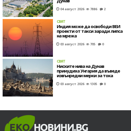
Дунав
04 август 2026
7886
2
СВЯТ
Индия може да освободи ВЕИ
проекти от такси заради липса
на мрежа
03 август 2026
705
0
СВЯТ
Ниските нива на Дунав
принудиха Унгария да въведе
извънредни мерки за тока
03 август 2026
1305
0