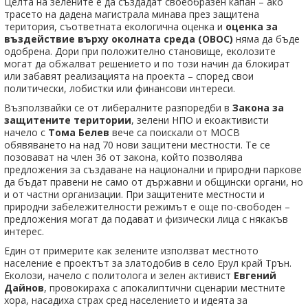
Целта на зелените е да създадат своеобразен капан – ако
трасето на дадена магистрала минава през защитена
територия, съответната екологична оценка и
оценка за
въздействие върху околната среда (ОВОС)
няма да бъде
одобрена. Дори при положително становище, еколозите
могат да обжалват решението и по този начин да блокират
или забавят реализацията на проекта – според свои
политически, лобистки или финансови интереси.
Възползвайки се от либералните разпоредби в
Закона за
защитените територии
, зелени НПО и екоактивисти
начело с
Тома Белев
вече са поискали от МОСВ
обявяването на над 70 нови защитени местности. Те се
позовават на член 36 от закона, който позволява
предложения за създаване на национални и природни паркове
да бъдат правени не само от държавни и общински органи, но
и от частни организации. При защитените местности и
природни забележителности режимът е още по-свободен –
предложения могат да подават и физически лица с някакъв
интерес.
Един от примерите как зелените използват местното
население е проектът за златодобив в село Ерул край Трън.
Еколози, начело с политолога и зелен активист
Евгений
Дайнов
, провокираха с апокалиптични сценарии местните
хора, насадиха страх сред населението и идеята за