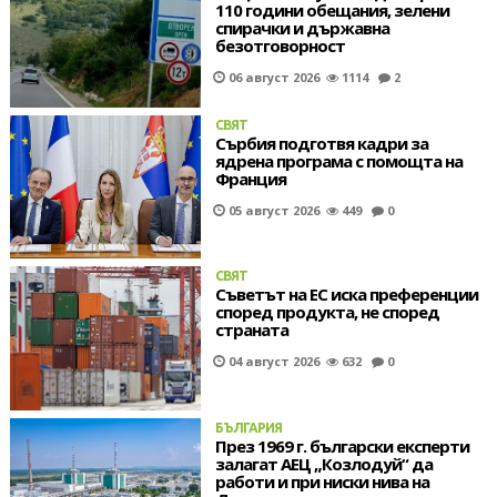
110 години обещания, зелени
спирачки и държавна
безотговорност
06 август 2026
1114
2
СВЯТ
Сърбия подготвя кадри за
ядрена програма с помощта на
Франция
05 август 2026
449
0
СВЯТ
Съветът на ЕС иска преференции
според продукта, не според
страната
04 август 2026
632
0
БЪЛГАРИЯ
През 1969 г. български експерти
залагат АЕЦ „Козлодуй“ да
работи и при ниски нива на