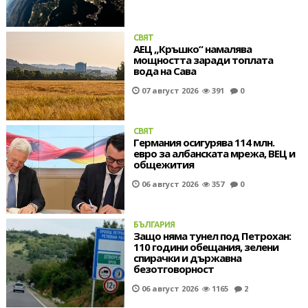
СВЯТ
АЕЦ „Кръшко“ намалява
мощността заради топлата
вода на Сава
07 август 2026
391
0
СВЯТ
Германия осигурява 114 млн.
евро за албанската мрежа, ВЕЦ и
общежития
06 август 2026
357
0
БЪЛГАРИЯ
Защо няма тунел под Петрохан:
110 години обещания, зелени
спирачки и държавна
безотговорност
06 август 2026
1165
2