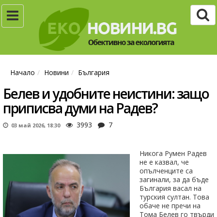
Начало
Новини
България
Белев и удобните неистини: защо
приписва думи на Радев?
3993
7
03 май 2026, 18:30
Никога Румен Радев
не е казвал, че
опълченците са
загинали, за да бъде
България васал на
турския султан. Това
обаче не пречи на
Тома Белев го твърди