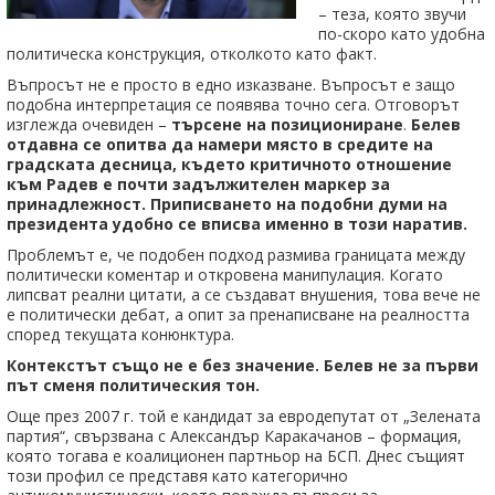
– теза, която звучи
по-скоро като удобна
политическа конструкция, отколкото като факт.
Въпросът не е просто в едно изказване. Въпросът е защо
подобна интерпретация се появява точно сега. Отговорът
изглежда очевиден –
търсене на позициониране
.
Белев
отдавна се опитва да намери място в средите на
градската десница, където критичното отношение
към Радев е почти задължителен маркер за
принадлежност. Приписването на подобни думи на
президента удобно се вписва именно в този наратив.
Проблемът е, че подобен подход размива границата между
политически коментар и откровена манипулация. Когато
липсват реални цитати, а се създават внушения, това вече не
е политически дебат, а опит за пренаписване на реалността
според текущата конюнктура.
Контекстът също не е без значение. Белев не за първи
път сменя политическия тон.
Още през 2007 г. той е кандидат за евродепутат от „Зелената
партия“, свързвана с Александър Каракачанов – формация,
която тогава е коалиционен партньор на БСП. Днес същият
този профил се представя като категорично