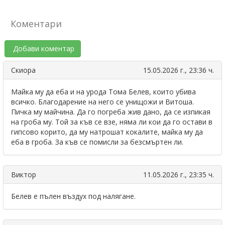
Коментари
Добави коментар
Скиора
15.05.2026 г., 23:36 ч.
Майка му да еба и на урода Тома Белев, които убива
всичко. Благодарение на него се унищожи и Витоша.
Пичка му майчина. Да го погреба жив дано, да се изпикая
на гроба му. Той за къв се взе, няма ли кои да го остави в
гипсово корито, да му натрошат кокалите, майка му да
еба в гроба. За къв се помисли за безсмъртен ли.
Виктор
11.05.2026 г., 23:35 ч.
Белев е пълен въздух под налягане.