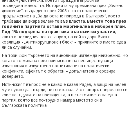
антикомунистически, което поражда въпроси за
последователността. Историята му преминава през „Зелено
движение“, създадено през 2008 г. като политическо
продължение на „За да остане природа в България“, което
трябваше да вкара зелените във властта.
Вместо това през
годините партията остава маргинална в изборен план.
Под 1% подкрепа на практика във всички участия
,
както и последния вот от април, на който дори бяха в
коалиция - „Антикорупционен блок“ – приликите в името едва
ли са случайни.
На този фон търсенето на виновници изглежда неизбежно. Но
когато то минава през приписване на несъществуващи
изказвания и изкуствено нагнетяване на политически
конфликти, ефектът е обратен – допълнително ерозира
доверието.
Истинският въпрос не е какво е казал Радев, а защо на Белев
му е нужно да твърди, че го е казал. И отговорът вероятно се
крие не в думите на президента, а в състоянието на една
партия, която все по-трудно намира мястото си в
българската политика.