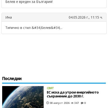
Белев е вреден за България!
Ина
04.05.2026 г., 11:15 ч.
Типично в стил &#34;Белев&#34;...
Последни
СВЯТ
ЕС иска да утрои енергийното
съхранение до 2030 г.
08 август 2026
347
0