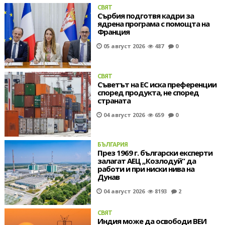
СВЯТ
Сърбия подготвя кадри за
ядрена програма с помощта на
Франция
05 август 2026
487
0
СВЯТ
Съветът на ЕС иска преференции
според продукта, не според
страната
04 август 2026
659
0
БЪЛГАРИЯ
През 1969 г. български експерти
залагат АЕЦ „Козлодуй“ да
работи и при ниски нива на
Дунав
04 август 2026
8193
2
СВЯТ
Индия може да освободи ВЕИ