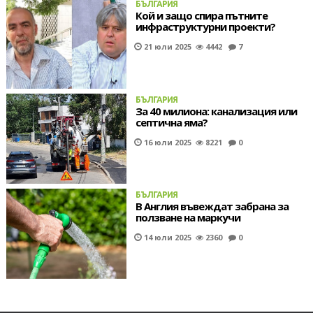
БЪЛГАРИЯ
Кой и защо спира пътните
инфраструктурни проекти?
21 юли 2025
4442
7
БЪЛГАРИЯ
За 40 милиона: канализация или
септична яма?
16 юли 2025
8221
0
БЪЛГАРИЯ
В Англия въвеждат забрана за
ползване на маркучи
14 юли 2025
2360
0