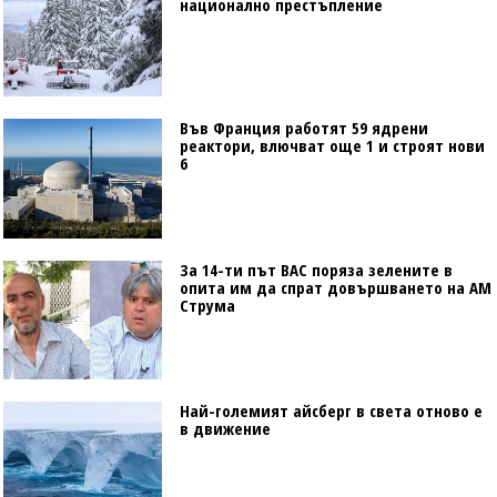
национално престъпление
Във Франция работят 59 ядрени
реактори, влючват още 1 и строят нови
6
За 14-ти път ВАС поряза зелените в
опита им да спрат довършването на АМ
Струма
Най-големият айсберг в света отново е
в движение