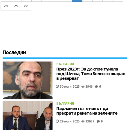
28
29
>>
Последни
БЪЛГАРИЯ
През 2023г.: За да спре тунела
под Шипка, Тома Белев го вкарал
в резерват
30 юли 2025
2946
6
БЪЛГАРИЯ
Парламентът e напът да
прекрати рекета на зелените
29 юли 2025
13657
9