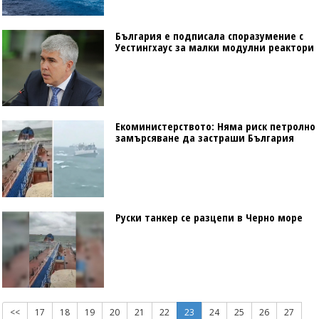
България е подписала споразумение с
Уестингхаус за малки модулни реактори
Екоминистерството: Няма риск петролно
замърсяване да застраши България
Руски танкер се разцепи в Черно море
<<
17
18
19
20
21
22
23
24
25
26
27