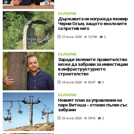
БЪЛГАРИЯ
Държавата не изгражда язовир
Черни Осъм, защото еколозите
са против него
27 юли 2025
12196
2
БЪЛГАРИЯ
Заради зелените: правителство
може да забрави за инвестиции
в инфраструктурното
строителство
24 юли 2025
6347
3
БЪЛГАРИЯ
Новият план за управление на
парк Витоша – отново пълен със
забрани
23 юли 2025
3916
2