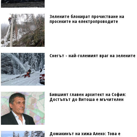
Зелените блокират прочистване на
просеките на електропроводите
Снегът - най-големият враг на зелените
Бившият главен архитект на София:
Достъпът до Витоша е мъчителен
Домакинът на хижа Алеко: Това е