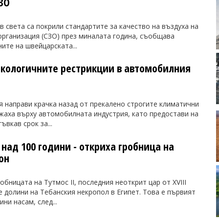
ЗО
 света са покрили стандартите за качество на въздуха на
организация (СЗО) през миналата година, съобщава
ите на швейцарската...
 екологичните рестрикции в автомобилния
я направи крачка назад от прекалено строгите климатични
ежаха върху автомобилната индустрия, като предостави на
вкав срок за...
 над 100 години - откриха гробница на
он
обницата на Тутмос II, последния неоткрит цар от XVIII
е долини на Тебанския некропол в Египет. Това е първият
ини насам, след...