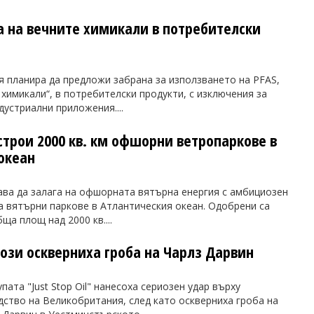
на на вечните химикали в потребителски
я планира да предложи забрана за използването на PFAS,
 химикали“, в потребителски продукти, с изключения за
устриални приложения....
строи 2000 кв. км офшорни ветропаркове в
океан
ва да залага на офшорната вятърна енергия с амбициозен
а вятърни паркове в Атлантическия океан. Одобрени са
ща площ над 2000 кв....
ози оскверниха гроба на Чарлз Дарвин
пата "Just Stop Oil" нанесоха сериозен удар върху
ство на Великобритания, след като оскверниха гроба на