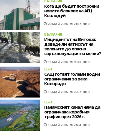
БЪЛГАРИЯ
Кога ще бъдат построени
новите блокове на АЕЦ
Козлодуй
20 май 2026
2167
0
БЪЛГАРИЯ
Инцидентът на Витоша:
доведе ли натискът на
зелените до опасна
свръхпопулация на мечки?
18 май 2026
9073
9
СВЯТ
САЩ готвят големи водни
ограничения за река
Колорадо
16 май 2026
2567
0
СВЯТ
Панамският канал няма да
ограничава корабния
трафик през 2026 г.
16 май 2026
2464
0