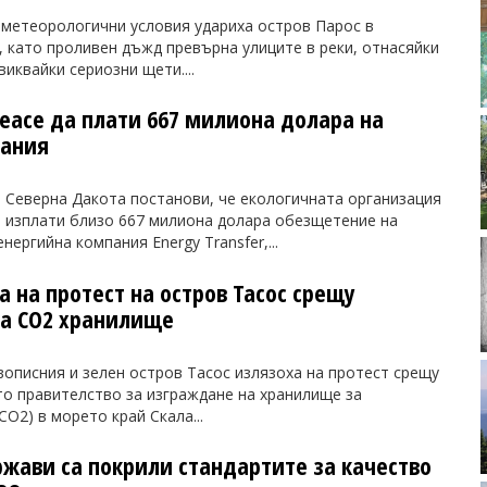
метеорологични условия удариха остров Парос в
 като проливен дъжд превърна улиците в реки, отнасяйки
иквайки сериозни щети....
eace да плати 667 милиона долара на
пания
 Северна Дакота постанови, че екологичната организация
а изплати близо 667 милиона долара обезщетение на
нергийна компания Energy Transfer,...
 на протест на остров Тасос срещу
а CO2 хранилище
описния и зелен остров Тасос излязоха на протест срещу
то правителство за изграждане на хранилище за
CO2) в морето край Скала...
жави са покрили стандартите за качество