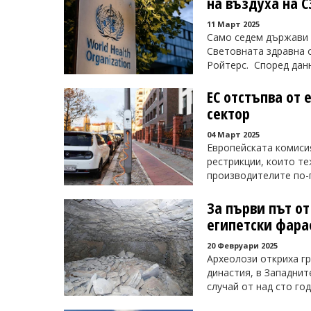
на въздуха на С
11 Март 2025
Само седем държави в
Световната здравна 
Ройтерс. Според данн
ЕС отстъпва от
сектор
04 Март 2025
Европейската комиси
рестрикции, които т
производителите по-гъ
За първи път от
египетски фара
20 Февруари 2025
Археолози откриха гр
династия, в Западнит
случай от над сто год