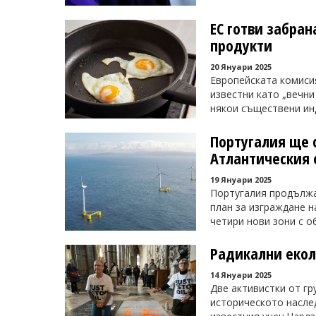
ЕС готви забра
продукти
20 Януари 2025
Европейската комиси
известни като „вечни
някои съществени инд
Португалия ще 
Атлантическия 
19 Януари 2025
Португалия продължа
план за изграждане н
четири нови зони с об
Радикални екол
14 Януари 2025
Две активистки от гру
историческото наслед