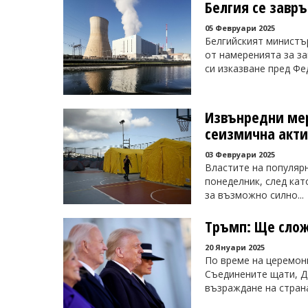
Белгия се завр
05 Февруари 2025
Белгийският министър
от намеренията за з
си изказване пред Фе
Извънредни мер
сеизмична акти
03 Февруари 2025
Властите на популяр
понеделник, след кат
за възможно силно...
Тръмп: Ще слож
20 Януари 2025
По време на церемон
Съединените щати, Д
възраждане на странат