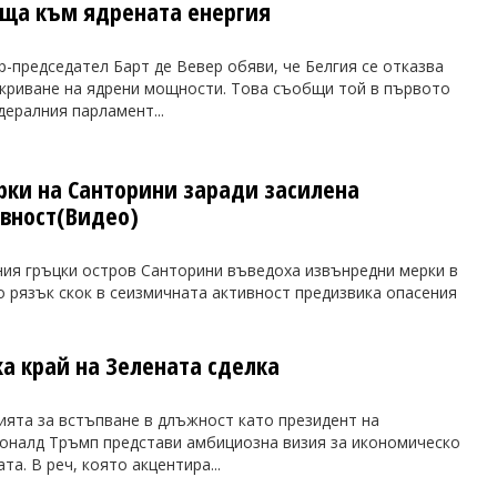
ъща към ядрената енергия
-председател Барт де Вевер обяви, че Белгия се отказва
акриване на ядрени мощности. Това съобщи той в първото
дералния парламент...
ки на Санторини заради засилена
вност(Видео)
ния гръцки остров Санторини въведоха извънредни мерки в
о рязък скок в сеизмичната активност предизвика опасения
а край на Зелената сделка
ията за встъпване в длъжност като президент на
оналд Тръмп представи амбициозна визия за икономическо
а. В реч, която акцентира...