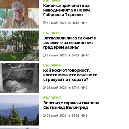
БЪЛГАРИЯ
Какви са причините за
наводненията в Ловеч,
Габрово и Търново
30 май 2026
4616
4
БЪЛГАРИЯ
Затваряли ли са си очите
зелените за незаконния
град край Варна?
27 май 2026
5453
10
БЪЛГАРИЯ
Кой носи отговорност,
когато мечките вече не се
страхуват от хората?
25 май 2026
5749
2
БЪЛГАРИЯ
Зелените спряха и ски зона
Сютка над Велинград
21 май 2026
5592
8