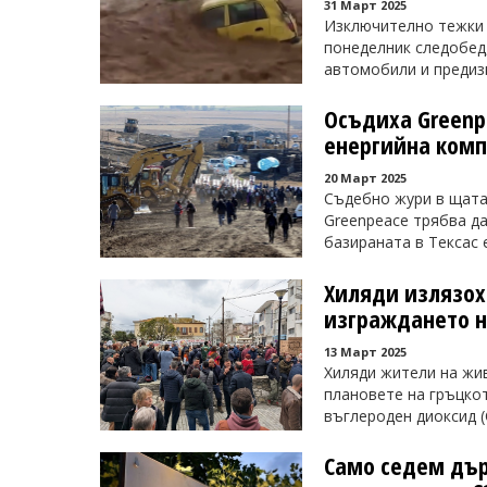
31 Март 2025
Изключително тежки 
понеделник следобед,
автомобили и предизв
Осъдиха Greenp
енергийна ком
20 Март 2025
Съдебно жури в щата
Greenpeace трябва д
базираната в Тексас е
Хиляди излязоха
изграждането н
13 Март 2025
Хиляди жители на жив
плановете на гръцко
въглероден диоксид (
Само седем дър