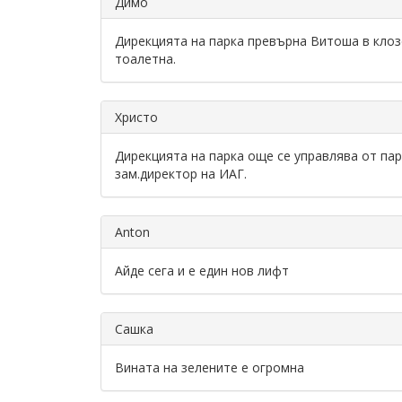
Димо
Дирекцията на парка превърна Витоша в клозет
тоалетна.
Христо
Дирекцията на парка още се управлява от пар
зам.директор на ИАГ.
Anton
Айде сега и е един нов лифт
Сашка
Вината на зелените е огромна