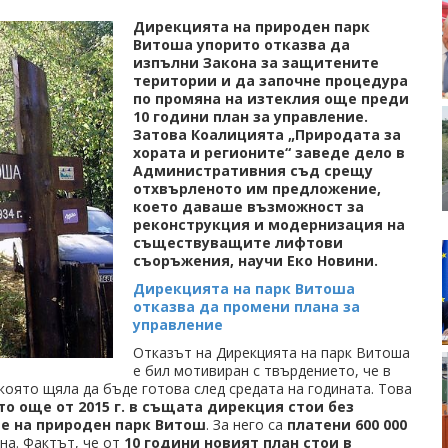
Дирекцията на природен парк
Витоша упорито отказва да
изпълни Закона за защитените
територии и да започне процедура
по промяна на изтеклия още преди
10 години план за управление.
Затова Коалицията „Природата за
хората и регионите“ заведе дело в
Административния съд срещу
отхвърленото им предложение,
което даваше възможност за
реконструкция и модернизация на
съществуващите лифтови
съоръжения, научи Еко Новини.
Дирекцията на парк Витоша
отказва да промени плана за
управление
Отказът на Дирекцията на парк Витоша
е бил мотивиран с твърдението, че в
която щяла да бъде готова след средата на годината. Това
о още от 2015 г. в същата дирекция стои без
е на природен парк Витош
. За него са
платени 600 000
ена. Фактът, че от
10 години новият план стои в