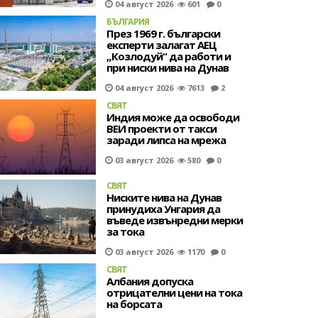
04 август 2026
601
0
БЪЛГАРИЯ
През 1969 г. български
експерти залагат АЕЦ
„Козлодуй“ да работи и
при ниски нива на Дунав
04 август 2026
7613
2
СВЯТ
Индия може да освободи
ВЕИ проекти от такси
заради липса на мрежа
03 август 2026
580
0
СВЯТ
Ниските нива на Дунав
принудиха Унгария да
въведе извънредни мерки
за тока
03 август 2026
1170
0
СВЯТ
Албания допуска
отрицателни цени на тока
на борсата