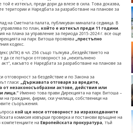
е той е изтекъл, преди дори да влезе в сила. Това доказва,
те територии и Наредбата за разработване на планове за
лад на Сметната палата, публикуван миналата седмица. В
 управлява по план,
който е изтекъл преди 11 години
.
ия на плана за управление за периода 2015-2024 г. все още
 Дирекцията на парк Витоша проявява
„престъпно
лния кодекс.
екс (АПК) в чл. 256 също тълкува „бездействието на
т да се потърси отговорност за „неизпълнено
акт“, какъвто е Наредбата за разработване на планове за
и отговорност за бездействие и по Закона за
нът гласи:
„Държавата отговаря за вредите,
 от незаконосъобразни актове, действия или
и лица.“
Именно това прави Дирекцията на парк Витоша –
ни на граждани, фирми, ски училища, собственици на
товите съоръжения.
въпроса
кой ще носи отговорност за изразходваните
ейската комисия извърши проверка и постанови връщане на
 в компетенциите на
Европейската прокуратура
, тъй