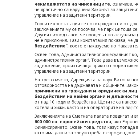
чекмеджетата на чиновниците
, означава, ч
че драстично са нарушени Законът за защитени
управление на защитени територии.
Горните констатации се потвърждават и от док
заключенията му се посочва, че парк Витоша се
Другият извод гласи, че процесът по актуализац
не е приключил. Тази констатация показва, че
бездействие“
, което е наказуемо по Наказате
Освен това, Административнопроцесуалният код
административния орган“. Това дава възможнос
задължение, произтичащо пряко от нормативен 
управление на защитени територии.
На трето място, Дирекцията на парк Витоша нос
отговорността на държавата и общините. Зако
причинени на граждани и юридически лица
бездействия на нейни органи и длъжностн
от над 10 години бездейства. Щетите са нанесе
хотели и хижи, както и на операторите на лиф
Заключенията на Сметната палата повдигат и 
600 000 лв. европейски средства
, ако Европ
финансирането. Освен това, този казус попада
като има данни за злоупотреба с еврофондове.