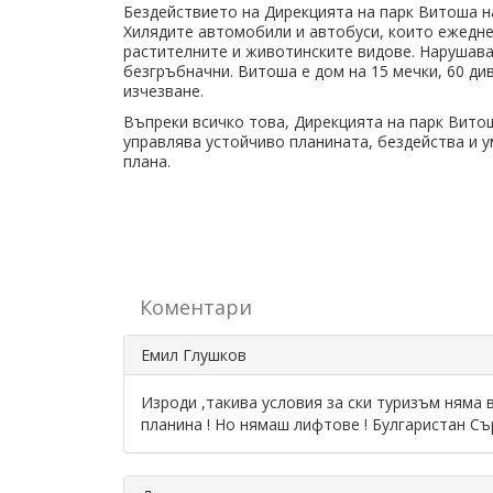
Бездействието на Дирекцията на парк Витоша н
Хилядите автомобили и автобуси, които ежедн
растителните и животинските видове. Нарушава
безгръбначни. Витоша е дом на 15 мечки, 60 див
изчезване.
Въпреки всичко това, Дирекцията на парк Вито
управлява устойчиво планината, бездейства и 
плана.
Коментари
Емил Глушков
Изроди ,такива условия за ски туризъм няма 
планина ! Но нямаш лифтове ! Булгаристан Съ