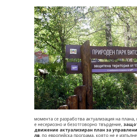
момента се разработва актуализация на плана, 
е несериозно и безотговорно твърдение,
защот
движение aктуализиран план за управлени
лв
. по европейска програма, която не е изпълн