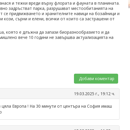
анася и тежки вреди върху флората и фауната в планината.
евно задръстват парка, разрушават местообитанията на
т се придвижването и хранителните навици на бозайници и
и кози, сърни и елени, всички от които са застрашени от
ша, която е длъжна да запази биоразнообразието и да
умишлено вече 10 години не завършва актуализацията на
Добави коментар
19.03.2025 г., 19:12 ч.
в цяла Европа ! На 30 минути от центъра на София имаш
р