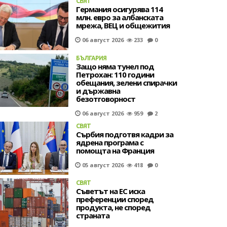
СВЯТ
Германия осигурява 114
млн. евро за албанската
мрежа, ВЕЦ и общежития
06 август 2026
233
0
БЪЛГАРИЯ
Защо няма тунел под
Петрохан: 110 години
обещания, зелени спирачки
и държавна
безотговорност
06 август 2026
959
2
СВЯТ
Сърбия подготвя кадри за
ядрена програма с
помощта на Франция
05 август 2026
418
0
СВЯТ
Съветът на ЕС иска
преференции според
продукта, не според
страната